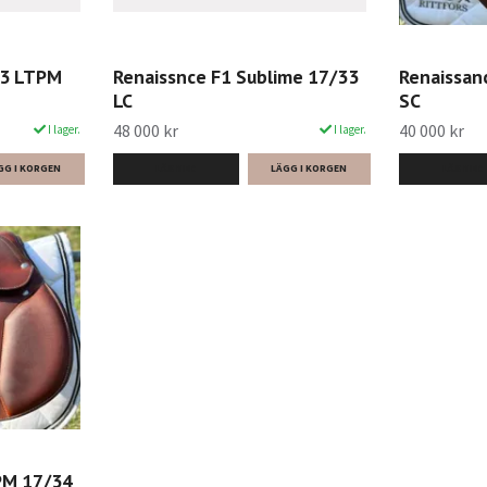
33 LTPM
Renaissnce F1 Sublime 17/33
Renaissan
LC
SC
48 000 kr
40 000 kr
I lager.
I lager.
LÄS MER
LÄS MER
PM 17/34