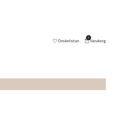
0
Önskelistan
Varukorg