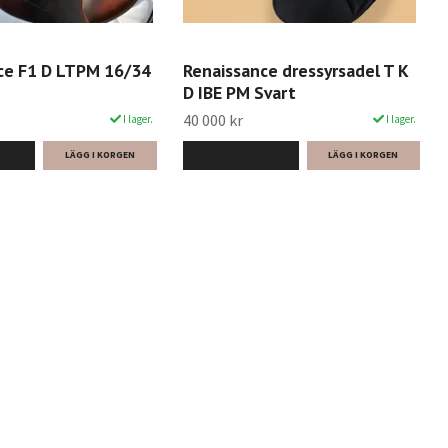
ce F1 D LTPM 16/34
Renaissance dressyrsadel T K
D IBE PM Svart
40 000 kr
I lager.
I lager.
LÄS MER