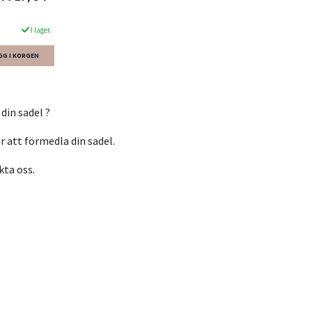
I lager.
a din sadel ?
ör att förmedla din sadel.
kta oss.