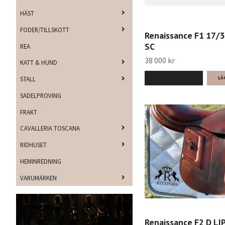
HÄST
FODER/TILLSKOTT
Renaissance F1 17/
SC
REA
38 000 kr
KATT & HUND
STALL
LÄS MER
SADELPROVING
FRAKT
CAVALLERIA TOSCANA
RIDHUSET
HEMINREDNING
VARUMÄRKEN
Renaissance F2 D LI