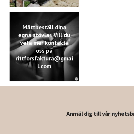
Måttbeställ dina
egna stövlar. Vill du
veta mer kontakta
oss på
rittforsfaktura@gmai
l.com
Anmäl dig till vår nyhetsb