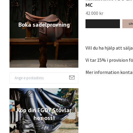
MC
42 000 kr
Boka sadelprovning
LÄS MER
Vill du ha hjälp att sälj
Vi tar 15% i provision f
Mer information konta
Köp din EGO7 Stövlar
hos oss!