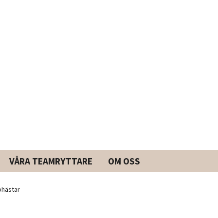
VÅRA TEAMRYTTARE
OM OSS
hästar