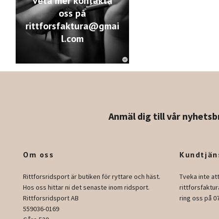
veta mer kontakta
oss på
rittforsfaktura@gmai
l.com
Anmäl dig till vår nyhetsb
Om oss
Kundtjän
Rittforsridsport är butiken för ryttare och häst.
Tveka inte at
Hos oss hittar ni det senaste inom ridsport.
rittforsfakt
Rittforsridsport AB
ring oss på 0
559036-0169