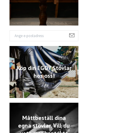
Köp din EGO7 Stövlar
hos oss!
Måttbeställ dina
egna stövlar. Vill du