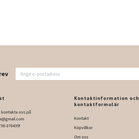
rev
st
Kontaktinformation oc
kontaktformulär
t kontakta oss på
Kontakt
ura@gmail.com
736-376439!
Köpvillkor
Om oss