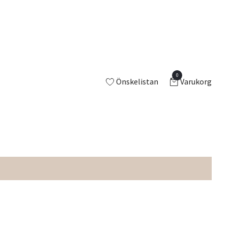
0
Önskelistan
Varukorg