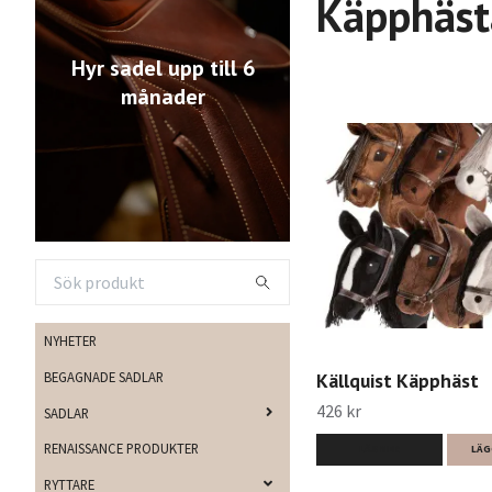
Käpphäst
Hyr sadel upp till 6
månader
NYHETER
BEGAGNADE SADLAR
Källquist Käpphäst
426 kr
SADLAR
RENAISSANCE PRODUKTER
LÄS MER
LÄG
RYTTARE