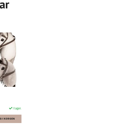
ar
I lager.
G I KORGEN