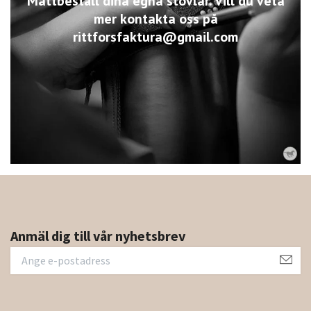
Måttbeställ dina egna stövlar. Vill du veta
mer kontakta oss på
rittforsfaktura@gmail.com
Anmäl dig till vår nyhetsbrev