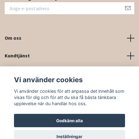
Om oss
Kundtjänst
Kontaktinformation och kontaktformulär
Vi använder cookies
Sociala medier
Vi använder cookies för att anpassa det innehåll som
visas för dig och för att du ska få bästa tänkbara
upplevelse när du handlar hos oss.
Godkänn alla
© 2026 Rittforsridsport
Inställningar