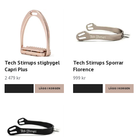
Tech Stirrups stigbygel
Tech Stirrups Sporrar
Capri Plus
Florence
2 479 kr
999 kr
LÄS MER
LÄGG I KORGEN
LÄS MER