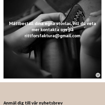
Måttbeställ dina egna stövlar. Vill du veta
mer kontakta oss på
rittforsfaktura@gmail.com
Anmäl dig till vår nyhetsbrev