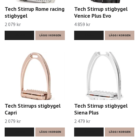
Tech Stirrup Rome racing
Tech Stirrup stigbygel
stigbygel
Venice Plus Evo
2 079 kr
4 859 kr
LÄS MER
LÄGG I KORGEN
LÄS MER
LÄGG I KORGEN
Tech Stirrups stigbygel
Tech Stirrup stigbygel
Capri
Siena Plus
2 079 kr
2 479 kr
LÄS MER
LÄGG I KORGEN
LÄS MER
LÄGG I KORGEN