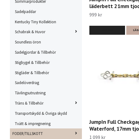
Sommarprodukter
läderbett 21mm tjo
Sadelpaddar
999 kr
Kentucky Tiny Kollektion
LÄS MER
LÄG
Schabrak & Huvor
Soundless öron
Sadelgjordar & Tillbehör
Stigbygel & Tillbehör
Stigläder & Tillbehör
Sadelöverdrag
Tävlingsutrustning
Träns & Tillbehör
Transportskydd & Övriga skydd
JumpIn Full Checkga
Tvätt & impregnering
Waterford, 17mm tjo
FODER/TILLSKOTT
1 099 kr