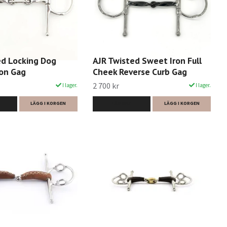
ed Locking Dog
AJR Twisted Sweet Iron Full
on Gag
Cheek Reverse Curb Gag
2 700 kr
I lager.
I lager.
LÄGG I KORGEN
LÄS MER
LÄGG I KORGEN