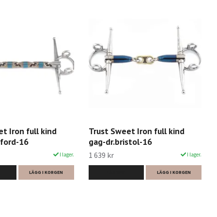
t Iron full kind
Trust Sweet Iron full kind
ford-16
gag-dr.bristol-16
1 639 kr
I lager.
I lager.
LÄGG I KORGEN
LÄS MER
LÄGG I KORGEN