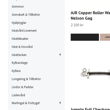
Grimmor
AJR Copper Roller W
Grimskaft & Tillbehör
Nelson Gag
Hjälptyglar
2 100 kr
Hästvård Linement
LÄS MER
LÄG
Hästleksaker
Häst & Hovvård
Hästtäcken
Kylbandage
Kyllera
Longering & Tillbehör
Lindor & Paddar
Lädervård
Martingal & Förbygel
JumpIn Full Checkgag