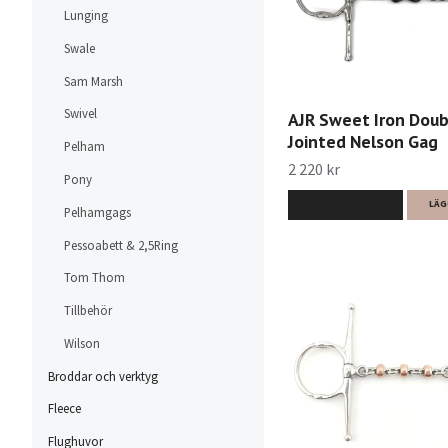
Lunging
Swale
Sam Marsh
Swivel
AJR Sweet Iron Doub
Jointed Nelson Gag
Pelham
2 220 kr
Pony
LÄS MER
LÄG
Pelhamgags
Pessoabett & 2,5Ring
Tom Thom
Tillbehör
Wilson
Broddar och verktyg
Fleece
Flughuvor