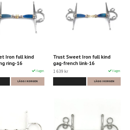
t Iron full kind
Trust Sweet Iron full kind
ng ring-16
gag-french link-16
1 639 kr
I lager.
I lager.
LÄGG I KORGEN
LÄS MER
LÄGG I KORGEN