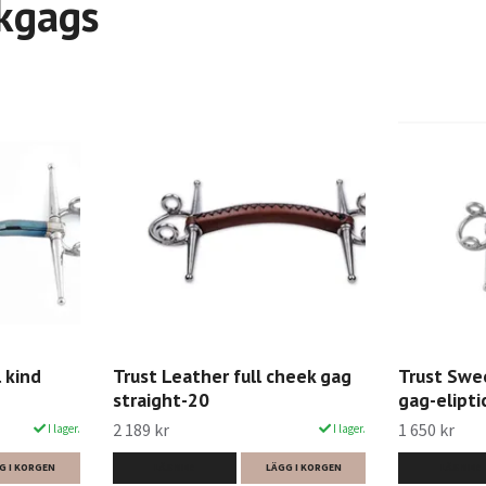
ckgags
 kind
Trust Leather full cheek gag
Trust Swee
straight-20
gag-elipti
2 189 kr
1 650 kr
I lager.
I lager.
G I KORGEN
LÄS MER
LÄGG I KORGEN
LÄS MER