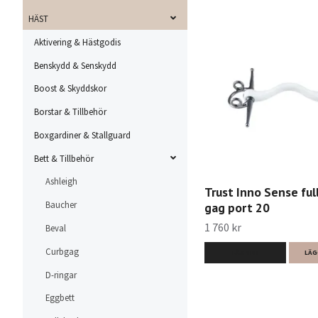
HÄST
Aktivering & Hästgodis
Benskydd & Senskydd
Boost & Skyddskor
Borstar & Tillbehör
Boxgardiner & Stallguard
Bett & Tillbehör
Ashleigh
Trust Inno Sense ful
Baucher
gag port 20
1 760 kr
Beval
Curbgag
LÄS MER
LÄG
D-ringar
Eggbett