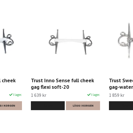
l cheek
Trust Inno Sense full cheek
Trust Swee
gag flexi soft-20
gag-water
1 639 kr
1 859 kr
I lager.
I lager.
G I KORGEN
LÄS MER
LÄGG I KORGEN
LÄS MER