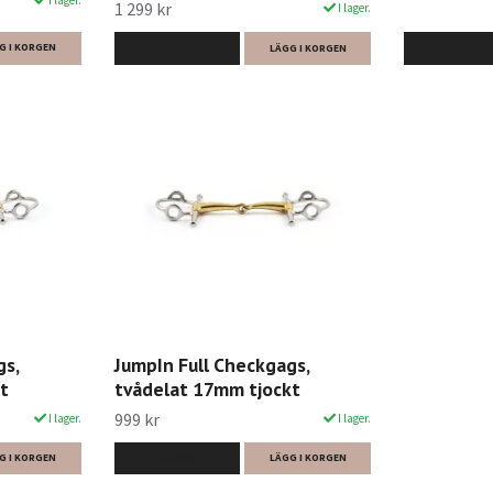
1 299 kr
I lager.
G I KORGEN
LÄS MER
LÄS MER
LÄGG I KORGEN
gs,
JumpIn Full Checkgags,
t
tvådelat 17mm tjockt
999 kr
I lager.
I lager.
G I KORGEN
LÄS MER
LÄGG I KORGEN