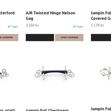
aterford
AJR Twisted Hinge Nelson
JumpIn Ful
Gag
Covered G
2 160 kr
1 179 kr
I lager.
I lager.
G I KORGEN
LÄS MER
LÄGG I KORGEN
LÄS MER
JumpIn Ful
s, platt
JumpIn Full Checkgags,