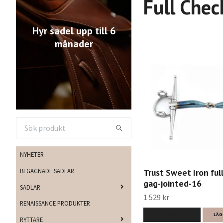
Full Che
Hyr sadel upp till 6
månader
NYHETER
BEGAGNADE SADLAR
Trust Sweet Iron full
gag-jointed-16
SADLAR
1 529 kr
RENAISSANCE PRODUKTER
LÄS MER
LÄG
RYTTARE