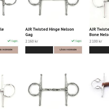
le
AJR Twisted Hinge Nelson
AJR Twist
Gag
Bone Nels
2 160 kr
2 100 kr
I lager.
I lager.
G I KORGEN
LÄS MER
LÄGG I KORGEN
LÄS MER