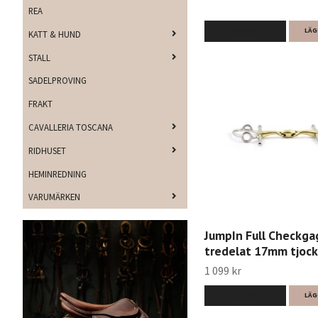
REA
LÄS MER
LÄG
KATT & HUND
STALL
SADELPROVING
FRAKT
CAVALLERIA TOSCANA
RIDHUSET
HEMINREDNING
VARUMÄRKEN
JumpIn Full Checkga
tredelat 17mm tjock
1 099 kr
LÄS MER
LÄG