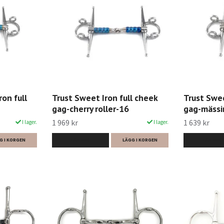
on full
Trust Sweet Iron full cheek
Trust Swee
gag-cherry roller-16
gag-mässi
1 969 kr
1 639 kr
I lager.
I lager.
G I KORGEN
LÄS MER
LÄGG I KORGEN
LÄS MER