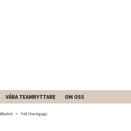
VÅRA TEAMRYTTARE
OM OSS
illbehör
Full Checkgags