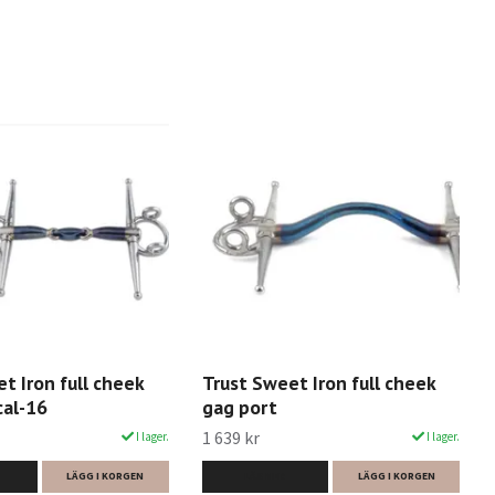
t Iron full cheek
Trust Sweet Iron full cheek
cal-16
gag port
1 639 kr
I lager.
I lager.
LÄGG I KORGEN
LÄS MER
LÄGG I KORGEN