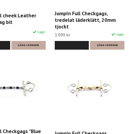
JumpIn Full Checkgags,
l cheek Leather
tredelat läderklätt, 20mm
ag bit
tjockt
I lager.
1 099 kr
I lager.
LÄGG I KORGEN
LÄS MER
LÄGG I KORGEN
l Checkgags "Blue
JumpIn Full Checkgags,