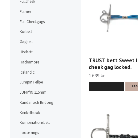
Fullcheek
Fulmer
Full Checkgags
Körbett
Gagbett
Hissbett
TRUST bett Sweet Ir
Hackamore
cheek gag locked.
Icelandic
1 639 kr
JumpIn Felipe
LÄS MER
LÄG
JUMP'IN 115mm
Kandar och Bridong
Kimbelhook
Kombinationsbett
Loose rings