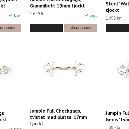
Steel" Wa
ckt
Gummibett 19mm tjockt
tjockt
1 699 kr
I lager.
I lager.
1 699 kr
G I KORGEN
LÄS MER
LÄGG I KORGEN
LÄS MER
JumpIn Full Checkgags,
gs
JumpIn Fu
tvistat med platta, 17mm
ckt
Genis" två
tjockt
1 399 kr
I lager.