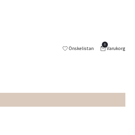
0
Önskelistan
Varukorg