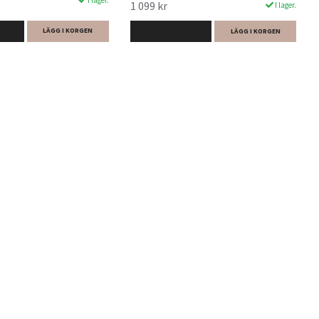
1 099 kr
I lager.
LÄGG I KORGEN
LÄS MER
LÄGG I KORGEN