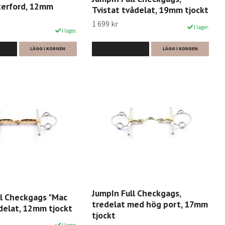
terford, 12mm
Tvistat tvådelat, 19mm tjockt
1 699 kr
I lager.
I lager.
LÄS MER
LÄGG I KORGEN
LÄGG I KORGEN
JumpIn Full Checkgags,
ll Checkgags "Mac
tredelat med hög port, 17mm
delat, 12mm tjockt
tjockt
I lager.