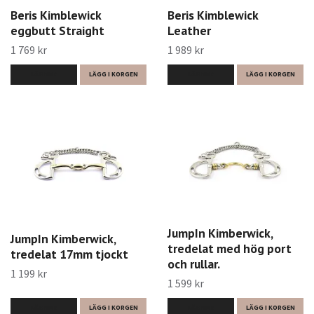
Beris Kimblewick
Beris Kimblewick
eggbutt Straight
Leather
1 769 kr
1 989 kr
LÄS MER
LÄGG I KORGEN
LÄS MER
LÄGG I KORGEN
JumpIn Kimberwick,
JumpIn Kimberwick,
tredelat med hög port
tredelat 17mm tjockt
och rullar.
1 199 kr
1 599 kr
LÄS MER
LÄGG I KORGEN
LÄS MER
LÄGG I KORGEN