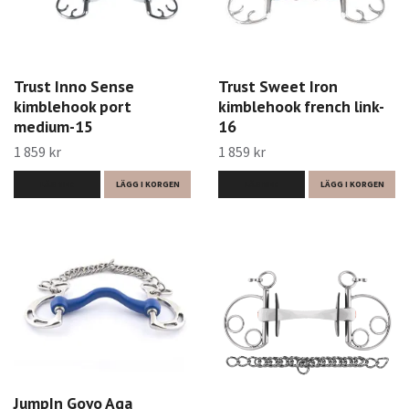
Trust Inno Sense
Trust Sweet Iron
kimblehook port
kimblehook french link-
medium-15
16
1 859 kr
1 859 kr
LÄS MER
LÄGG I KORGEN
LÄS MER
LÄGG I KORGEN
JumpIn Goyo Aga