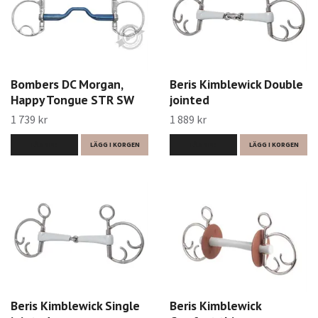
Bombers DC Morgan,
Beris Kimblewick Double
Happy Tongue STR SW
jointed
1 739 kr
1 889 kr
LÄS MER
LÄGG I KORGEN
LÄS MER
LÄGG I KORGEN
Beris Kimblewick Single
Beris Kimblewick