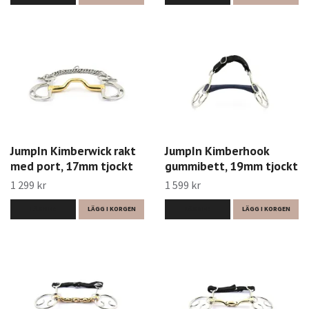
JumpIn Kimberwick rakt
JumpIn Kimberhook
med port, 17mm tjockt
gummibett, 19mm tjockt
1 299 kr
1 599 kr
LÄS MER
LÄGG I KORGEN
LÄS MER
LÄGG I KORGEN