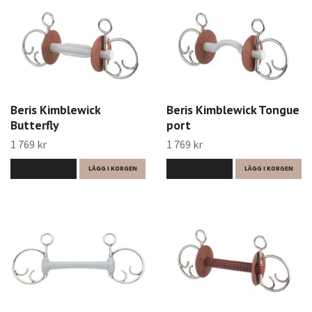
Beris Kimblewick
Beris Kimblewick Tongue
Butterfly
port
1 769 kr
1 769 kr
LÄS MER
LÄGG I KORGEN
LÄS MER
LÄGG I KORGEN