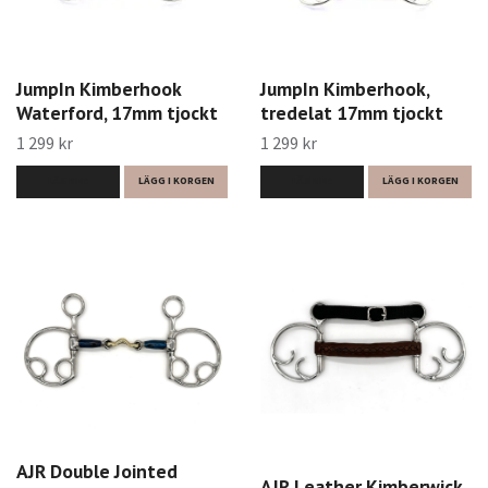
JumpIn Kimberhook
JumpIn Kimberhook,
Waterford, 17mm tjockt
tredelat 17mm tjockt
1 299 kr
1 299 kr
LÄS MER
LÄGG I KORGEN
LÄS MER
LÄGG I KORGEN
AJR Double Jointed
AJR Leather Kimberwick