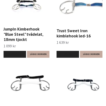
JumpIn Kimberhook
Trust Sweet Iron
"Blue Steel" tvådelat,
kimblehook led-16
18mm tjockt
1 639 kr
1 099 kr
LÄS MER
LÄGG I KORGEN
LÄS MER
LÄGG I KORGEN