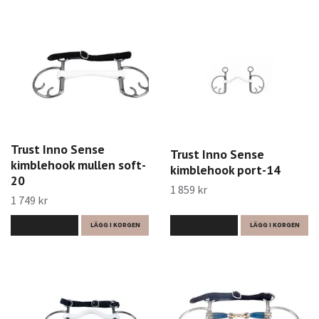
Trust Inno Sense
Trust Inno Sense
kimblehook mullen soft-
kimblehook port-14
20
1 859 kr
1 749 kr
LÄS MER
LÄGG I KORGEN
LÄS MER
LÄGG I KORGEN