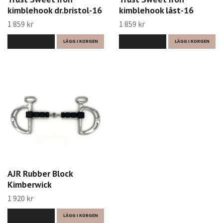
kimblehook dr.bristol-16
kimblehook låst-16
1 859 kr
1 859 kr
LÄS MER
LÄGG I KORGEN
LÄS MER
LÄGG I KORGEN
AJR Rubber Block
Kimberwick
1 920 kr
LÄS MER
LÄGG I KORGEN