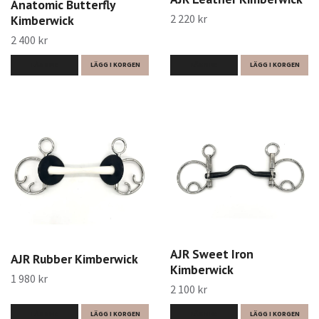
Anatomic Butterfly
2 220 kr
Kimberwick
2 400 kr
LÄS MER
LÄGG I KORGEN
LÄS MER
LÄGG I KORGEN
AJR Sweet Iron
AJR Rubber Kimberwick
Kimberwick
1 980 kr
2 100 kr
LÄS MER
LÄGG I KORGEN
LÄS MER
LÄGG I KORGEN