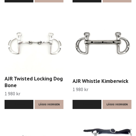
AJR Twisted Locking Dog
AJR Whistle Kimberwick
Bone
1 980 kr
1 980 kr
LÄS MER
LÄGG I KORGEN
LÄS MER
LÄGG I KORGEN