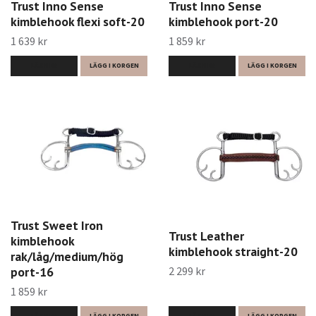
Trust Inno Sense
Trust Inno Sense
kimblehook flexi soft-20
kimblehook port-20
1 639 kr
1 859 kr
LÄS MER
LÄGG I KORGEN
LÄS MER
LÄGG I KORGEN
Trust Sweet Iron
Trust Leather
kimblehook
kimblehook straight-20
rak/låg/medium/hög
2 299 kr
port-16
1 859 kr