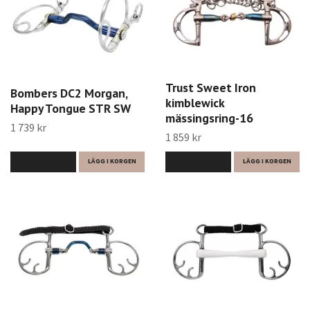
Trust Sweet Iron
Bombers DC2 Morgan,
kimblewick
Happy Tongue STR SW
mässingsring-16
1 739 kr
1 859 kr
LÄS MER
LÄGG I KORGEN
LÄS MER
LÄGG I KORGEN