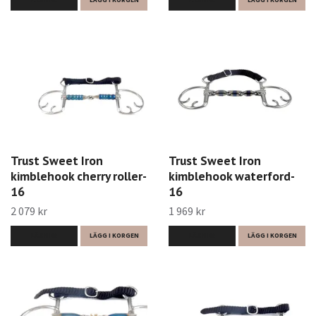
LÄS MER
LÄGG I KORGEN
LÄS MER
LÄGG I KORGEN
Trust Sweet Iron
Trust Sweet Iron
kimblehook cherry roller-
kimblehook waterford-
16
16
2 079 kr
1 969 kr
LÄS MER
LÄGG I KORGEN
LÄS MER
LÄGG I KORGEN