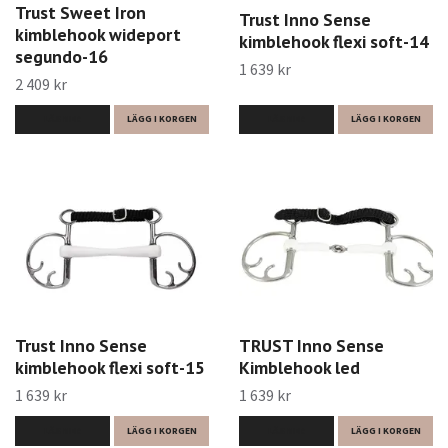
Trust Sweet Iron
Trust Inno Sense
kimblehook wideport
kimblehook flexi soft-14
segundo-16
1 639 kr
2 409 kr
LÄS MER
LÄGG I KORGEN
LÄS MER
LÄGG I KORGEN
Trust Inno Sense
TRUST Inno Sense
kimblehook flexi soft-15
Kimblehook led
1 639 kr
1 639 kr
LÄS MER
LÄGG I KORGEN
LÄS MER
LÄGG I KORGEN