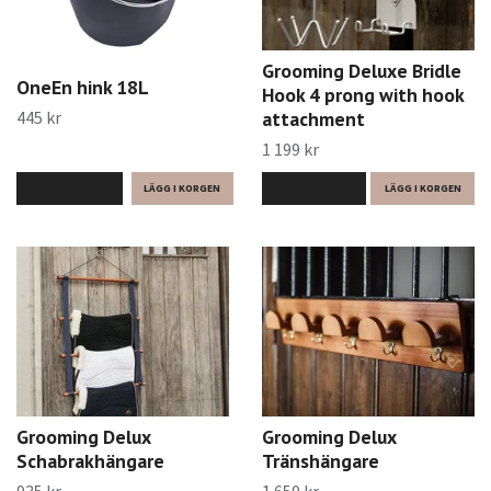
Grooming Deluxe Bridle
OneEn hink 18L
Hook 4 prong with hook
445 kr
attachment
1 199 kr
LÄS MER
LÄS MER
LÄGG I KORGEN
Grooming Delux
Grooming Delux
Schabrakhängare
Tränshängare
935 kr
1 650 kr