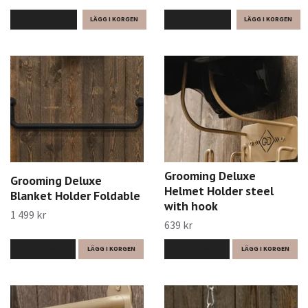
LÄS MER
LÄS MER
Grooming Deluxe
Grooming Deluxe
Helmet Holder steel
Blanket Holder Foldable
with hook
1 499 kr
639 kr
LÄS MER
LÄGG I KORGEN
LÄS MER
LÄGG I KORGEN