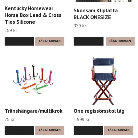
Kentucky Horsewear
Skonsam Kliplatta
Horse Box Lead & Cross
BLACK ONESIZE
Ties Silicone
339 kr
159 kr
LÄS MER
LÄS MER
LÄGG I KORGEN
Tränshängare/multikrok
One regissörsstol låg
75 kr
1 999 kr
LÄS MER
LÄGG I KORGEN
LÄS MER
LÄGG I KORGEN