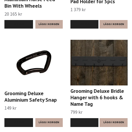
Pad Holder for 5pcs
Bin With Wheels
1 379 kr
20 165 kr
LÄS MER
LÄGG I KORGEN
LÄS MER
Grooming Deluxe Bridle
Grooming Deluxe
Hanger with 6 hooks &
Aluminium Safety Snap
Name Tag
149 kr
799 kr
LÄS MER
LÄS MER
LÄGG I KORGEN