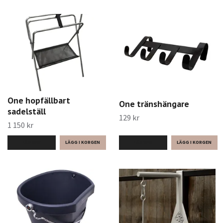
One hopfällbart
One tränshängare
sadelställ
129 kr
1 150 kr
LÄS MER
LÄS MER