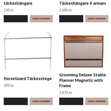
täckeshängare
Täckeshängare 6 armars
139 kr
1 699 kr
LÄS MER
LÄS MER
Grooming Deluxe Stable
HorseGuard Täckesstege
Planner Magnetic with
299 kr
Frame
2 879 kr
LÄS MER
LÄS MER