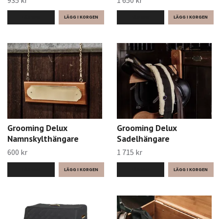
LÄS MER
LÄS MER
Grooming Delux
Grooming Delux
Namnskylthängare
Sadelhängare
600 kr
1 715 kr
LÄS MER
LÄS MER