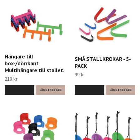
Hängare till
SMÅ STALLKROKAR - 5-
box-/dörrkant
PACK
Multihängare till stallet.
99 kr
210 kr
LÄS MER
LÄGG I KORGEN
LÄS MER
LÄGG I KORGEN