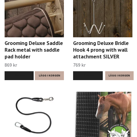
Grooming Deluxe Saddle
Grooming Deluxe Bridle
Rack metal with saddle
Hook 4 prong with wall
pad holder
attachment SILVER
869 kr
769 kr
LÄS MER
LÄGG I KORGEN
LÄS MER