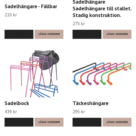
Sadelhängare
Sadelhängare - Fällbar
Sadelhängare till stallet.
210 kr
Stadig konstruktion.
275 kr
LÄS MER
LÄGG I KORGEN
LÄS MER
LÄGG I KORGEN
Sadelbock
Täckeshängare
439 kr
295 kr
LÄS MER
LÄGG I KORGEN
LÄS MER
LÄGG I KORGEN