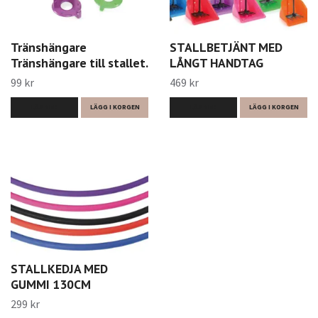
Tränshängare
STALLBETJÄNT MED
Tränshängare till stallet.
LÅNGT HANDTAG
99 kr
469 kr
LÄS MER
LÄGG I KORGEN
LÄS MER
LÄGG I KORGEN
STALLKEDJA MED
GUMMI 130CM
299 kr