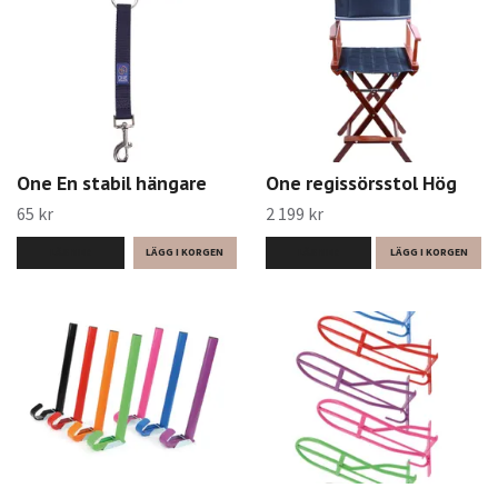
One En stabil hängare
One regissörsstol Hög
65 kr
2 199 kr
LÄS MER
LÄS MER
LÄGG I KORGEN