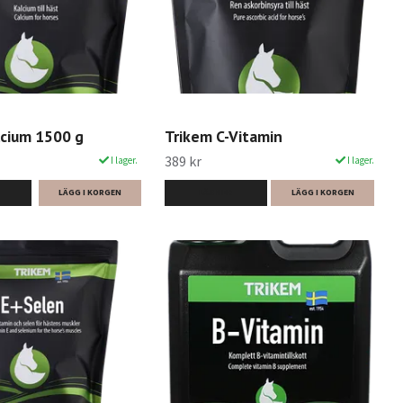
lcium 1500 g
Trikem C-Vitamin
389 kr
I lager.
I lager.
LÄS MER
LÄGG I KORGEN