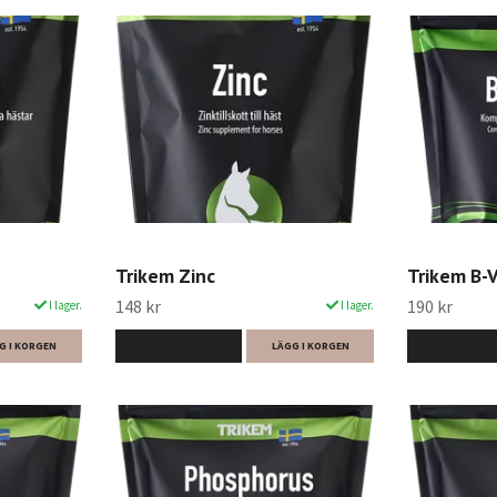
Trikem Zinc
Trikem B-V
148 kr
190 kr
I lager.
I lager.
G I KORGEN
LÄS MER
LÄGG I KORGEN
LÄS MER