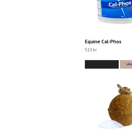
Equine Cal-Phos
513 kr
LÄS MER
LÄG