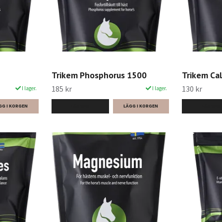
Trikem Phosphorus 1500
Trikem Ca
185 kr
130 kr
I lager.
I lager.
LÄS MER
LÄS MER