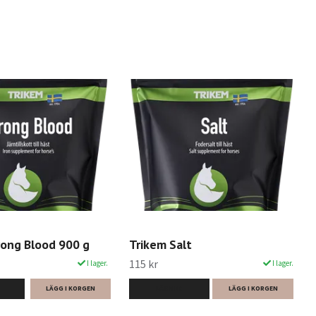
rong Blood 900 g
Trikem Salt
115 kr
I lager.
I lager.
LÄS MER
LÄGG I KORGEN