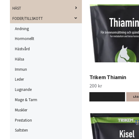
HÄST
FODER/TILLSKOTT
Andning
Hormonellt
Hästvård
Hälsa
Immun
Trikem Thiamin
Leder
200 kr
Lugnande
LÄS MER
LÄG
Mage & Tarm
Muskler
Prestation
Saltsten