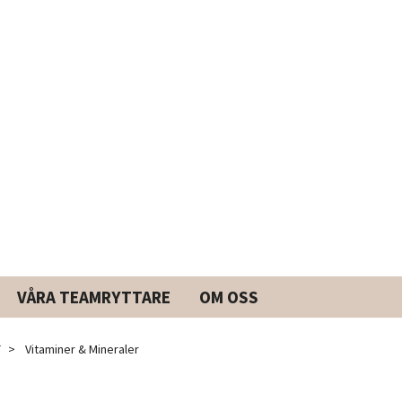
VÅRA TEAMRYTTARE
OM OSS
T
Vitaminer & Mineraler