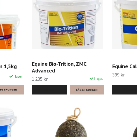
Equine Bio-Trition, ZMC
n 1,5kg
Equine Cal
Advanced
399 kr
I lager.
1 235 kr
I lager.
LÄS MER
LÄS MER