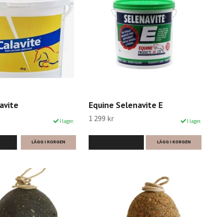
avite
Equine Selenavite E
1 299 kr
I lager.
I lager.
LÄS MER
LÄGG I KORGEN