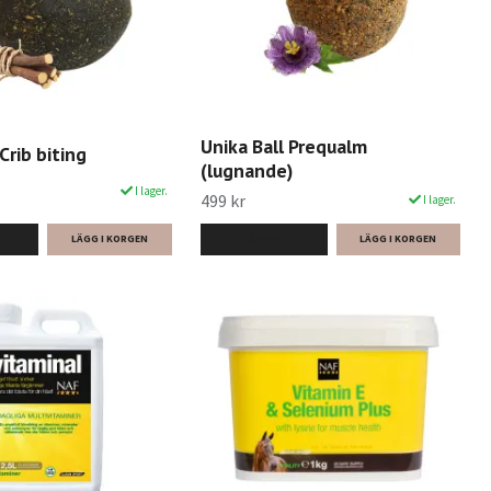
Unika Ball Prequalm
Crib biting
(lugnande)
I lager.
499 kr
I lager.
LÄS MER