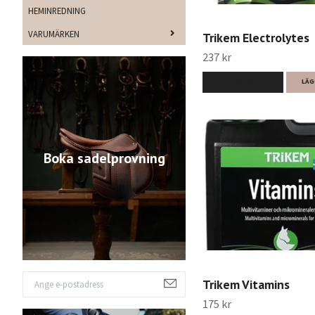
HEMINREDNING
VARUMÄRKEN
Trikem Electrolytes
237 kr
LÄS MER
LÄG
Boka sadelprovning
Trikem Vitamins
175 kr