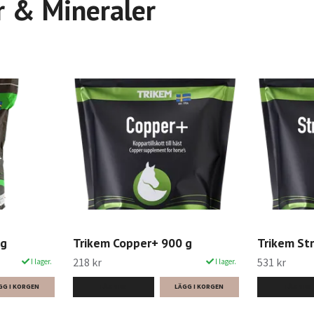
r & Mineraler
kg
Trikem Copper+ 900 g
Trikem St
218 kr
531 kr
I lager.
I lager.
LÄS MER
LÄS MER