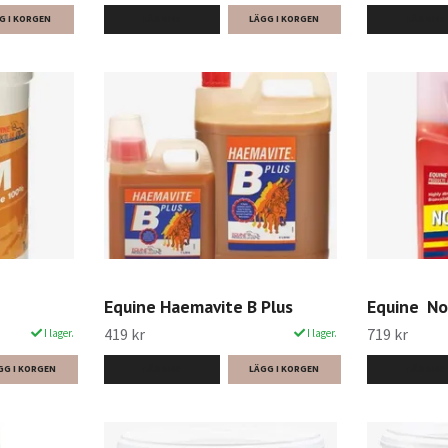
G I KORGEN
LÄS MER
LÄS MER
Equine Haemavite B Plus
Equine No
419 kr
719 kr
I lager.
I lager.
LÄS MER
LÄS MER