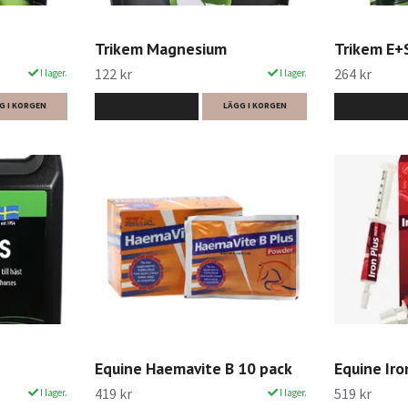
Trikem Magnesium
Trikem E+
122 kr
264 kr
I lager.
I lager.
G I KORGEN
LÄS MER
LÄGG I KORGEN
LÄS MER
Equine Haemavite B 10 pack
Equine Iro
419 kr
519 kr
I lager.
I lager.