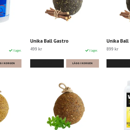
Unika Ball Gastro
Unika Ball 
499 kr
899 kr
I lager.
I lager.
G I KORGEN
LÄS MER
LÄS MER