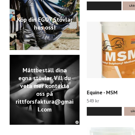
LÄS MER
LÄG
Köp din EGO7 Stövlar
hos oss!
Måttbeställ dina
egna stövlar. Vill du
veta mer kontakta
Equine - MSM
oss på
549 kr
rittforsfaktura@gmai
l.com
LÄS MER