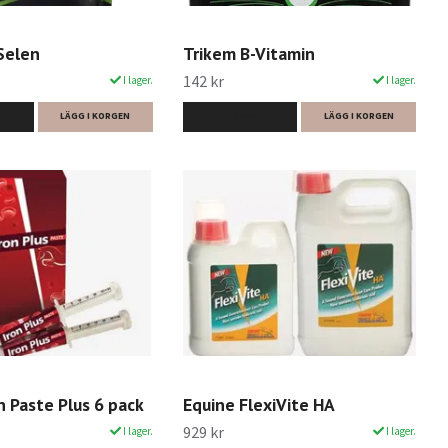
Selen
Trikem B-Vitamin
142 kr
I lager.
I lager.
LÄGG I KORGEN
LÄS MER
LÄGG I KORGEN
n Paste Plus 6 pack
Equine FlexiVite HA
929 kr
I lager.
I lager.