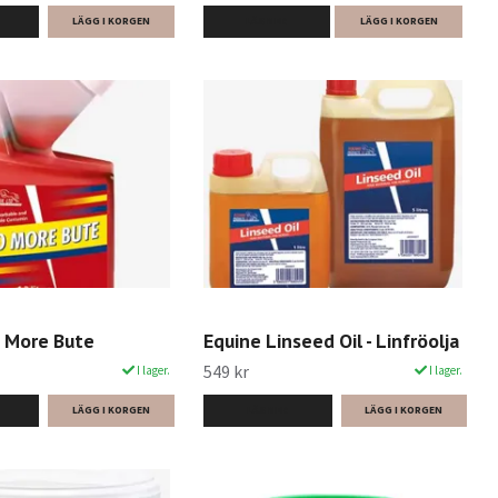
LÄS MER
LÄGG I KORGEN
 More Bute
Equine Linseed Oil - Linfröolja
549 kr
I lager.
I lager.
LÄS MER