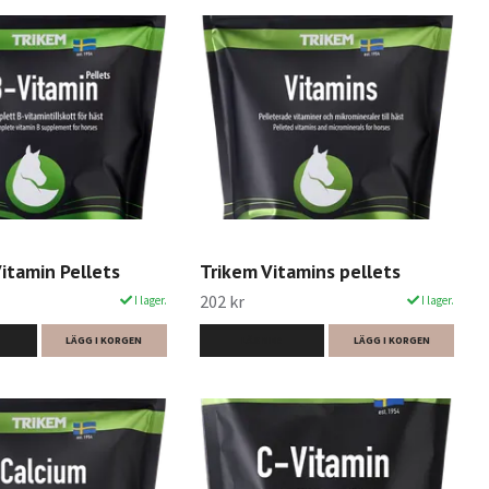
itamin Pellets
Trikem Vitamins pellets
202 kr
I lager.
I lager.
LÄGG I KORGEN
LÄS MER
LÄGG I KORGEN