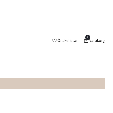
0
Önskelistan
Varukorg