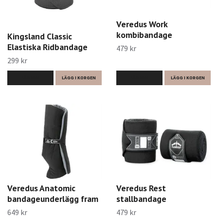
Veredus Work
kombibandage
Kingsland Classic
Elastiska Ridbandage
479 kr
299 kr
LÄS MER
LÄGG I KORGEN
LÄS MER
LÄGG I KORGEN
Veredus Anatomic
Veredus Rest
bandageunderlägg fram
stallbandage
649 kr
479 kr