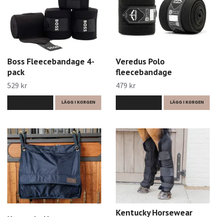
Boss Fleecebandage 4-
Veredus Polo
pack
fleecebandage
529 kr
479 kr
LÄS MER
LÄGG I KORGEN
LÄS MER
LÄGG I KORGEN
Kentucky Horsewear