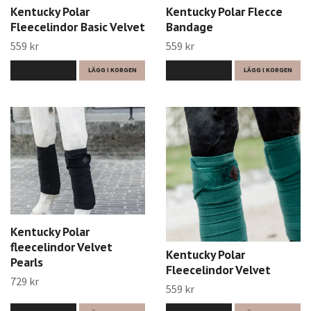
Kentucky Polar
Kentucky Polar Flecce
Fleecelindor Basic Velvet
Bandage
559 kr
559 kr
LÄS MER
LÄGG I KORGEN
LÄS MER
LÄGG I KORGEN
Kentucky Polar
fleecelindor Velvet
Kentucky Polar
Pearls
Fleecelindor Velvet
729 kr
559 kr