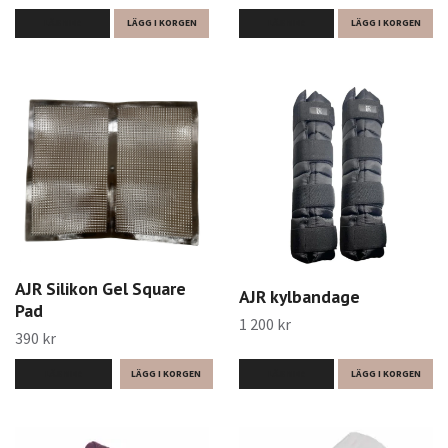
LÄS MER
LÄGG I KORGEN
LÄS MER
LÄGG I KORGEN
AJR Silikon Gel Square
AJR kylbandage
Pad
1 200 kr
390 kr
LÄS MER
LÄGG I KORGEN
LÄS MER