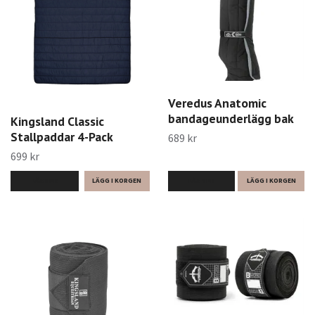
Veredus Anatomic
bandageunderlägg bak
Kingsland Classic
Stallpaddar 4-Pack
689 kr
699 kr
LÄS MER
LÄS MER
LÄGG I KORGEN