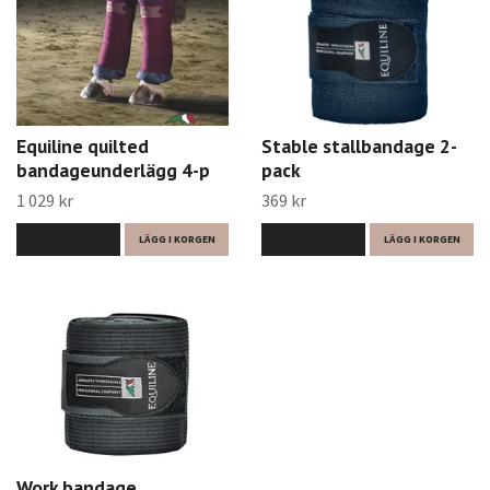
Equiline quilted
Stable stallbandage 2-
bandageunderlägg 4-p
pack
1 029 kr
369 kr
LÄS MER
LÄGG I KORGEN
LÄS MER
LÄGG I KORGEN
Work bandage