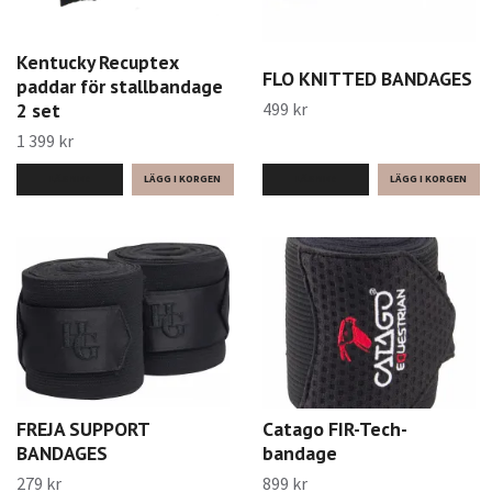
Kentucky Recuptex
FLO KNITTED BANDAGES
paddar för stallbandage
499 kr
2 set
1 399 kr
LÄS MER
LÄS MER
FREJA SUPPORT
Catago FIR-Tech-
BANDAGES
bandage
279 kr
899 kr