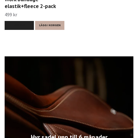
elastik+fleece 2-pack
499 kr
LÄS MER
LÄGG I KORGEN
Hyr sadel upp till 6 månader