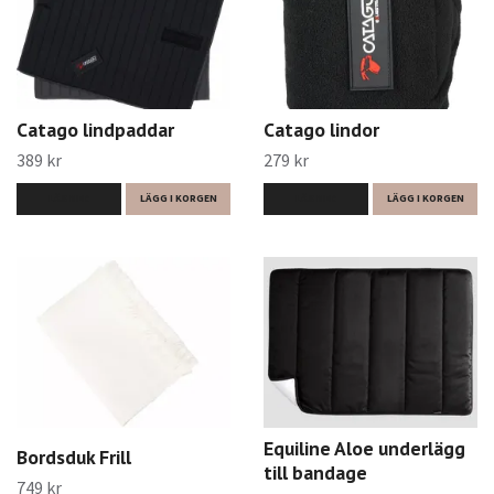
Catago lindpaddar
Catago lindor
389 kr
279 kr
LÄS MER
LÄGG I KORGEN
LÄS MER
LÄGG I KORGEN
Equiline Aloe underlägg
Bordsduk Frill
till bandage
749 kr