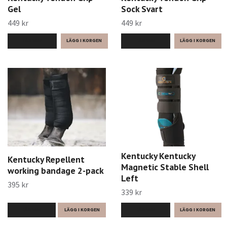
Gel
Sock Svart
449 kr
449 kr
LÄS MER
LÄS MER
Kentucky Kentucky
Kentucky Repellent
Magnetic Stable Shell
working bandage 2-pack
Left
395 kr
339 kr
LÄS MER
LÄGG I KORGEN
LÄS MER