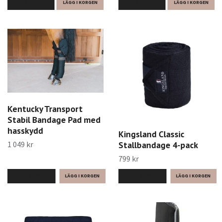
LÄS MER
LÄGG I KORGEN
LÄS MER
LÄGG I KORGEN
Kentucky Transport
Stabil Bandage Pad med
hasskydd
Kingsland Classic
Stallbandage 4-pack
1 049 kr
799 kr
LÄS MER
LÄS MER