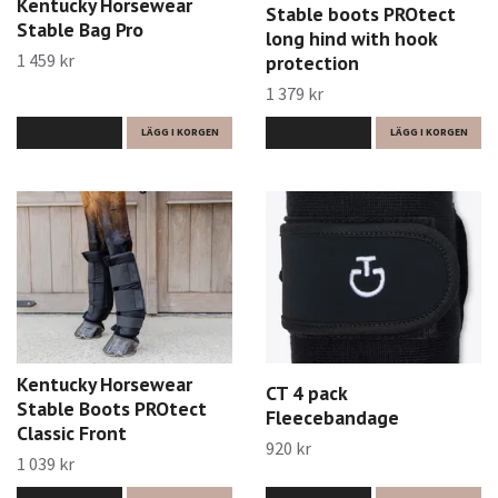
Kentucky Horsewear
Stable boots PROtect
Stable Bag Pro
long hind with hook
1 459 kr
protection
1 379 kr
LÄS MER
LÄGG I KORGEN
LÄS MER
LÄGG I KORGEN
Kentucky Horsewear
CT 4 pack
Stable Boots PROtect
Fleecebandage
Classic Front
920 kr
1 039 kr