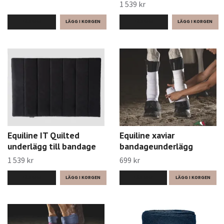
1 539 kr
LÄS MER
LÄS MER
Equiline IT Quilted
Equiline xaviar
underlägg till bandage
bandageunderlägg
1 539 kr
699 kr
LÄS MER
LÄS MER
LÄGG I KORGEN