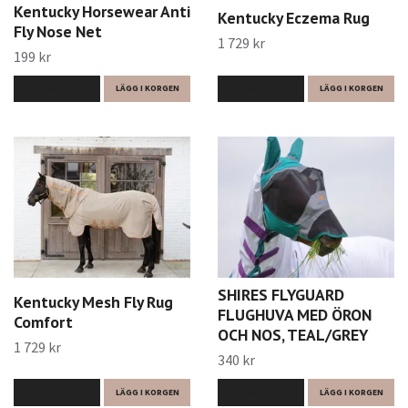
Kentucky Horsewear Anti
Kentucky Eczema Rug
Fly Nose Net
1 729 kr
199 kr
LÄS MER
LÄGG I KORGEN
LÄS MER
LÄGG I KORGEN
SHIRES FLYGUARD
Kentucky Mesh Fly Rug
FLUGHUVA MED ÖRON
Comfort
OCH NOS, TEAL/GREY
1 729 kr
340 kr
LÄS MER
LÄGG I KORGEN
LÄS MER
LÄGG I KORGEN