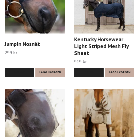
Kentucky Horsewear
JumpIn Nosnät
Light Striped Mesh Fly
299 kr
Sheet
919 kr
LÄS MER
LÄGG I KORGEN
LÄS MER
LÄGG I KORGEN