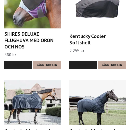
SHIRES DELUXE
Kentucky Cooler
FLUGHUVA MED ÖRON
Softshell
OCH NOS
2 255 kr
360 kr
LÄS MER
LÄGG I KORGEN
LÄS MER
LÄGG I KORGEN