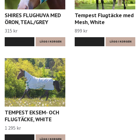
SHIRES FLUGHUVA MED
Tempest Flugtäcke med
ÖRON, TEAL/GREY
Mesh, White
315 kr
899 kr
LÄS MER
LÄGG I KORGEN
LÄS MER
LÄGG I KORGEN
TEMPEST EKSEM- OCH
FLUGTÄCKE, WHITE
1 295 kr
LÄS MER
LÄGG I KORGEN