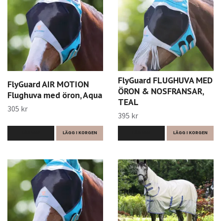
FlyGuard FLUGHUVA MED
FlyGuard AIR MOTION
ÖRON & NOSFRANSAR,
Flughuva med öron, Aqua
TEAL
305 kr
395 kr
LÄS MER
LÄGG I KORGEN
LÄS MER
LÄGG I KORGEN