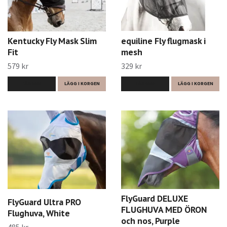
Kentucky Fly Mask Slim
equiline Fly flugmask i
Fit
mesh
579 kr
329 kr
LÄS MER
LÄGG I KORGEN
LÄS MER
LÄGG I KORGEN
FlyGuard DELUXE
FlyGuard Ultra PRO
FLUGHUVA MED ÖRON
Flughuva, White
och nos, Purple