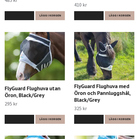
485 kr
410 kr
LÄS MER
LÄGG I KORGEN
LÄS MER
LÄGG I KORGEN
FlyGuard Flughuva med
FlyGuard Flughuva utan
Öron och Pannluggshål,
Öron, Black/Grey
Black/Grey
295 kr
325 kr
LÄS MER
LÄGG I KORGEN
LÄS MER
LÄGG I KORGEN