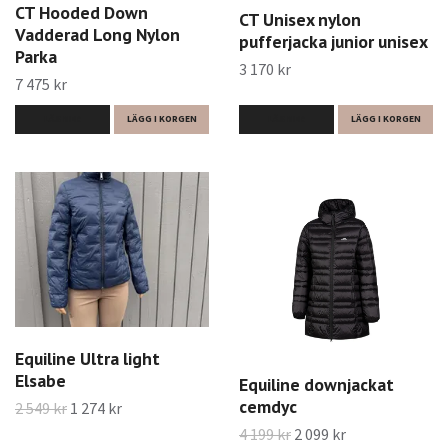
CT Hooded Down
CT Unisex nylon
Vadderad Long Nylon
pufferjacka junior unisex
Parka
3 170 kr
7 475 kr
LÄS MER
LÄGG I KORGEN
LÄS MER
LÄGG I KORGEN
Equiline Ultra light
Elsabe
Equiline downjackat
cemdyc
2 549 kr
1 274 kr
4 199 kr
2 099 kr