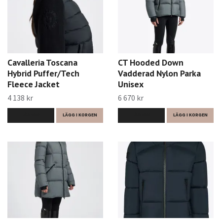
Cavalleria Toscana
CT Hooded Down
Hybrid Puffer/Tech
Vadderad Nylon Parka
Fleece Jacket
Unisex
4 138 kr
6 670 kr
LÄS MER
LÄGG I KORGEN
LÄS MER
LÄGG I KORGEN