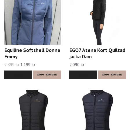
Equiline Softshell Donna
EGO7 Atena Kort Quiltad
Emmy
jacka Dam
2 399 kr
1 199 kr
2 090 kr
LÄS MER
LÄGG I KORGEN
LÄS MER
LÄGG I KORGEN