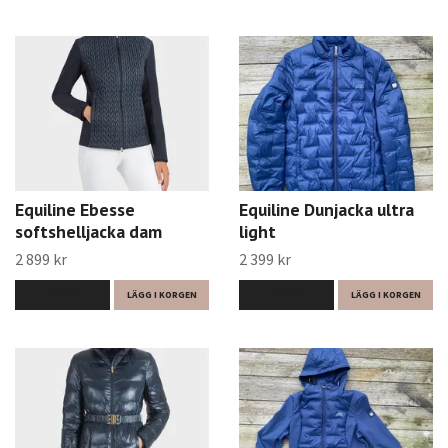
Equiline Ebesse
Equiline Dunjacka ultra
softshelljacka dam
light
2 899 kr
2 399 kr
LÄS MER
LÄGG I KORGEN
LÄS MER
LÄGG I KORGEN