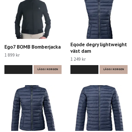
Eqode degry lightweight
Ego7 BOMB Bomberjacka
väst dam
1 899 kr
1 249 kr
LÄS MER
LÄGG I KORGEN
LÄS MER
LÄGG I KORGEN