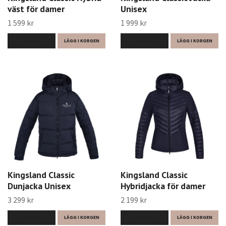
väst för damer
Unisex
1 599 kr
1 999 kr
LÄS MER
LÄGG I KORGEN
LÄS MER
LÄGG I KORGEN
Kingsland Classic
Kingsland Classic
Dunjacka Unisex
Hybridjacka för damer
3 299 kr
2 199 kr
LÄS MER
LÄGG I KORGEN
LÄS MER
LÄGG I KORGEN