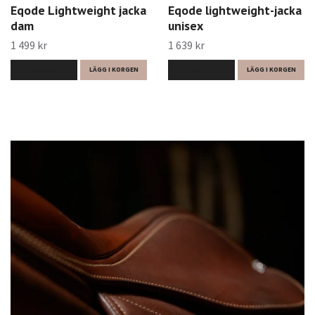
Eqode Lightweight jacka
Eqode lightweight-jacka
dam
unisex
1 499 kr
1 639 kr
LÄS MER
LÄGG I KORGEN
LÄS MER
LÄGG I KORGEN