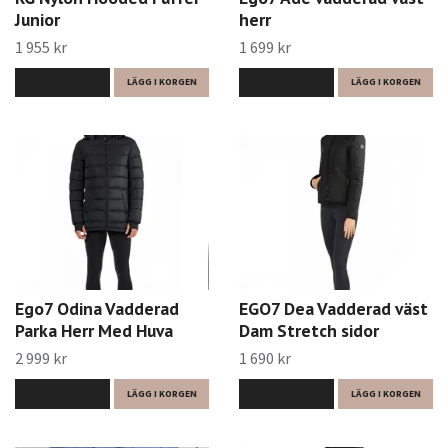
Junior
herr
1 955 kr
1 699 kr
LÄS MER
LÄGG I KORGEN
LÄS MER
LÄGG I KORGEN
Ego7 Odina Vadderad
EGO7 Dea Vadderad väst
Parka Herr Med Huva
Dam Stretch sidor
2 999 kr
1 690 kr
LÄS MER
LÄGG I KORGEN
LÄS MER
LÄGG I KORGEN