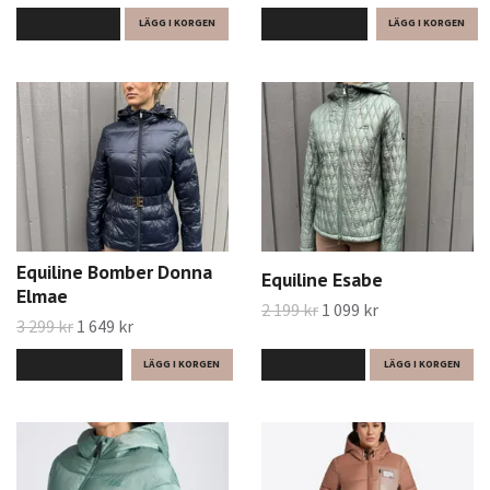
LÄS MER
LÄGG I KORGEN
LÄS MER
Equiline Bomber Donna
Equiline Esabe
Elmae
2 199 kr
1 099 kr
3 299 kr
1 649 kr
LÄS MER
LÄGG I KORGEN
LÄS MER