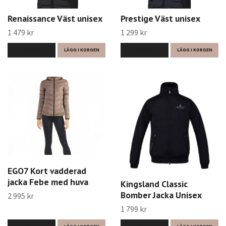
Renaissance Väst unisex
Prestige Väst unisex
1 479 kr
1 299 kr
LÄS MER
LÄGG I KORGEN
LÄS MER
LÄGG I KORGEN
EGO7 Kort vadderad
jacka Febe med huva
Kingsland Classic
Bomber Jacka Unisex
2 995 kr
1 799 kr