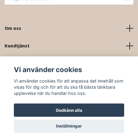
Om oss
Kundtjänst
Kontaktinformation och kontaktformulär
Vi använder cookies
Sociala medier
Vi använder cookies för att anpassa det innehåll som
visas för dig och för att du ska få bästa tänkbara
upplevelse när du handlar hos oss.
Godkänn alla
© 2026 Rittforsridsport
Inställningar