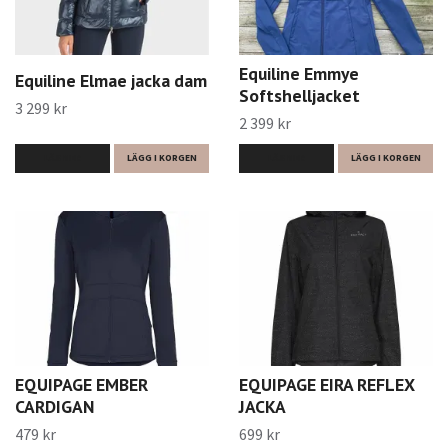
Equiline Emmye
Equiline Elmae jacka dam
Softshelljacket
3 299 kr
2 399 kr
LÄS MER
LÄGG I KORGEN
LÄS MER
LÄGG I KORGEN
EQUIPAGE EMBER
EQUIPAGE EIRA REFLEX
CARDIGAN
JACKA
479 kr
699 kr