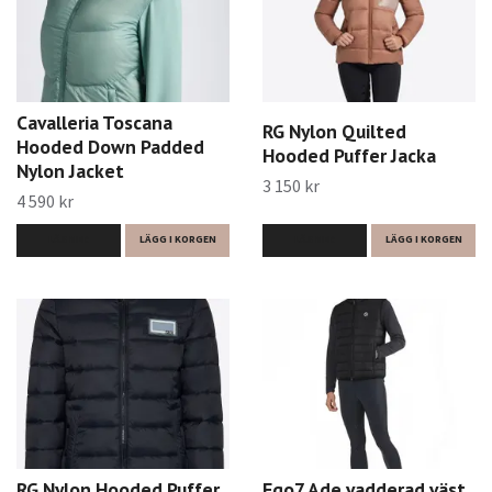
Cavalleria Toscana
RG Nylon Quilted
Hooded Down Padded
Hooded Puffer Jacka
Nylon Jacket
3 150 kr
4 590 kr
LÄS MER
LÄGG I KORGEN
LÄS MER
LÄGG I KORGEN
RG Nylon Hooded Puffer
Ego7 Ade vadderad väst