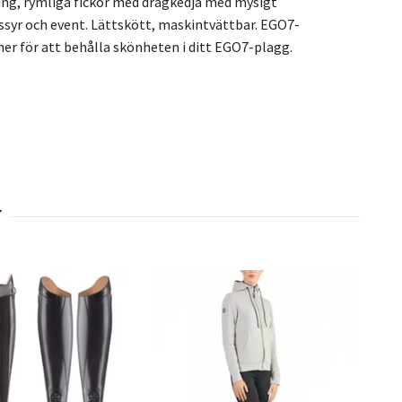
ing, rymliga fickor med dragkedja med mysigt
essyr och event. Lättskött, maskintvättbar. EGO7-
ioner för att behålla skönheten i ditt EGO7-plagg.