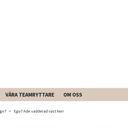
VÅRA TEAMRYTTARE
OM OSS
go7
Ego7 Ade vadderad väst herr