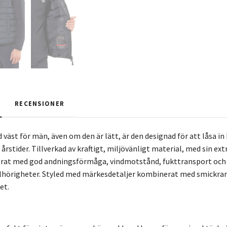
RECENSIONER
väst för män, även om den är lätt, är den designad för att låsa in
 årstider. Tillverkad av kraftigt, miljövänligt material, med sin e
t med god andningsförmåga, vindmotstånd, fukttransport och kli
llhörigheter. Styled med märkesdetaljer kombinerat med smickran
et.