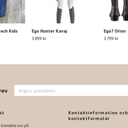
eech Kids
Ego Hunter Kavaj
Ego7 Orion
3 899 kr
3 799 kr
rev
st
Kontaktinformation oc
kontaktformulär
t kontakta oss på