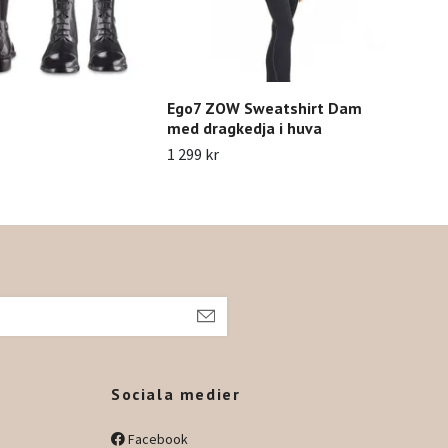
Ego7 ZOW Sweatshirt Dam
Ego
med dragkedja i huva
med
1 299 kr
1 29
h
Sociala medier
Facebook