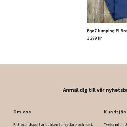
Ego7 Jumping EJ Br
1 299 kr
Anmäl dig till vår nyhetsb
Om oss
Kundtjän
Rittforsridsport är butiken för ryttare och häst.
Tveka inte at