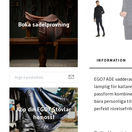
Boka sadelprovning
INFORMATION
EGO7 ADE vadderad 
lämplig för kallare
passform kombinera
bära personliga ti
perfekt rörelsefrih
Köp din EGO7 Stövlar
hos oss!