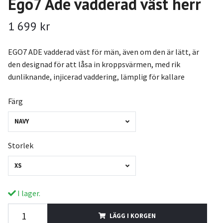
Ego7 Ade vadderad väst herr
1 699 kr
EGO7 ADE vadderad väst för män, även om den är lätt, är
den designad för att låsa in kroppsvärmen, med rik
dunliknande, injicerad vaddering, lämplig för kallare
Färg
NAVY
Storlek
XS
I lager.
LÄGG I KORGEN