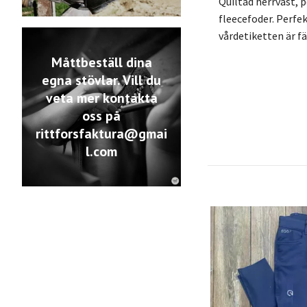
Quiltad herrväst, 
fleecefoder. Perfe
vårdetiketten är fä
Måttbeställ dina
egna stövlar. Vill du
veta mer kontakta
oss på
rittforsfaktura@gmai
l.com