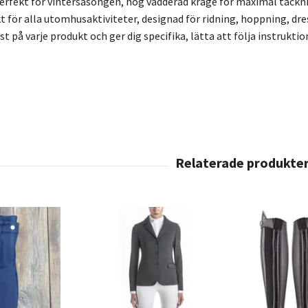
perfekt för vintersäsongen, hög vadderad krage för maximal täckn
kt för alla utomhusaktiviteter, designad för ridning, hoppning, dr
st på varje produkt och ger dig specifika, lätta att följa instrukt