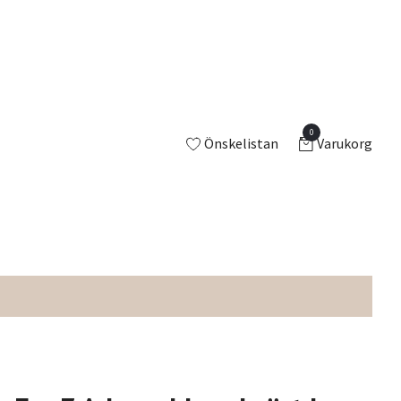
0
Önskelistan
Varukorg