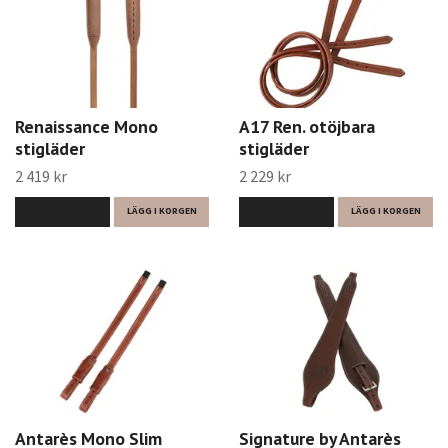
Renaissance Mono
A17 Ren. otöjbara
stigläder
stigläder
2 419 kr
2 229 kr
LÄS MER
LÄGG I KORGEN
LÄS MER
LÄGG I KORGEN
Antarès Mono Slim
Signature by Antarès