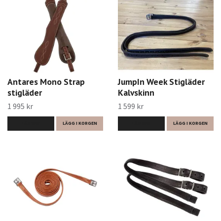
Antares Mono Strap
JumpIn Week Stigläder
stigläder
Kalvskinn
1 995 kr
1 599 kr
LÄS MER
LÄGG I KORGEN
LÄS MER
LÄGG I KORGEN