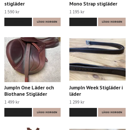
stigläder
Mono Strap stigläder
1 590 kr
1 195 kr
LÄS MER
LÄGG I KORGEN
LÄS MER
LÄGG I KORGEN
JumpIn One Läder och
JumpIn Week Stigläder i
Biothane Stigläder
läder
1 499 kr
1 299 kr
LÄS MER
LÄGG I KORGEN
LÄS MER
LÄGG I KORGEN