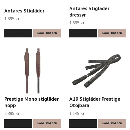
Antares Stigläder
Antares Stigläder
dressyr
1 895 kr
1 695 kr
LÄS MER
LÄGG I KORGEN
LÄS MER
LÄGG I KORGEN
Prestige Mono stigläder
A19 Stigläder Prestige
hopp
Otöjbara
2 399 kr
1 149 kr
LÄS MER
LÄGG I KORGEN
LÄS MER
LÄGG I KORGEN