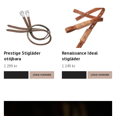
Prestige Stigläder
Renaissance Ideal
otöjbara
stigläder
1 299 kr
1 249 kr
LÄS MER
LÄGG I KORGEN
LÄS MER
LÄGG I KORGEN