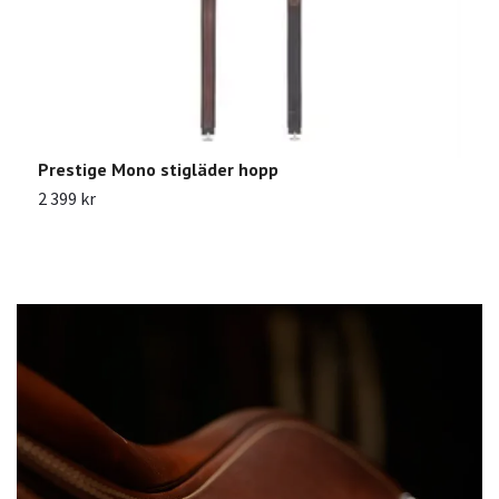
Prestige Mono stigläder hopp
A
2 399 kr
1