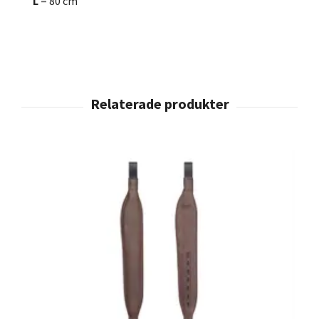
L
= 80 cm