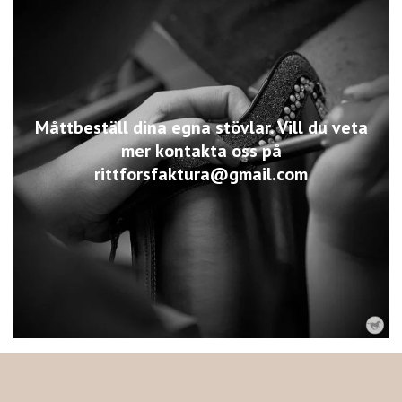
Måttbeställ dina egna stövlar. Vill du veta
mer kontakta oss på
rittforsfaktura@gmail.com