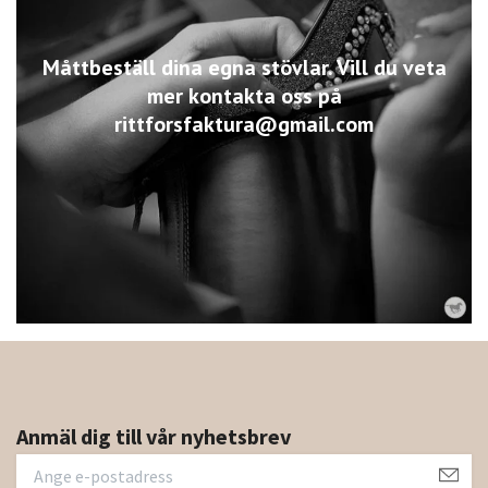
Måttbeställ dina egna stövlar. Vill du veta
mer kontakta oss på
rittforsfaktura@gmail.com
Anmäl dig till vår nyhetsbrev