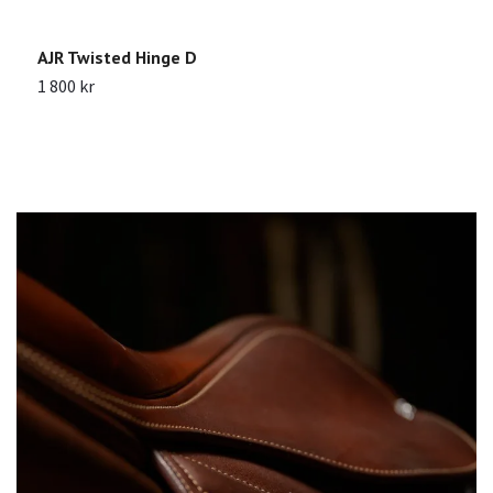
AJR Twisted Hinge D
J
1 800 kr
1