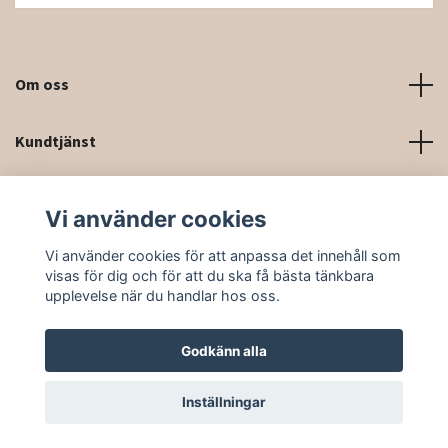
Om oss
Kundtjänst
Kontaktinformation och kontaktformulär
Vi använder cookies
Sociala medier
Vi använder cookies för att anpassa det innehåll som
visas för dig och för att du ska få bästa tänkbara
upplevelse när du handlar hos oss.
Godkänn alla
© 2026 Rittforsridsport
Inställningar