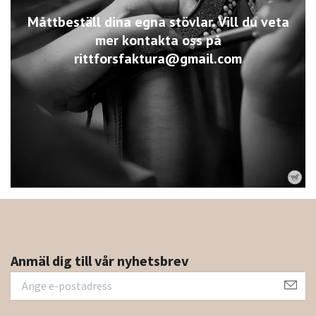
Måttbeställ dina egna stövlar. Vill du veta
mer kontakta oss på
rittforsfaktura@gmail.com
Anmäl dig till vår nyhetsbrev