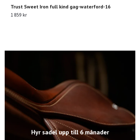
Trust Sweet Iron full kind gag-waterford-16
T
1 859 kr
1
Hyr sadel upp till 6 månader