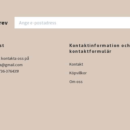
rev
st
Kontaktinformation oc
kontaktformulär
t kontakta oss på
Kontakt
ura@gmail.com
736-376439!
Köpvillkor
Om oss