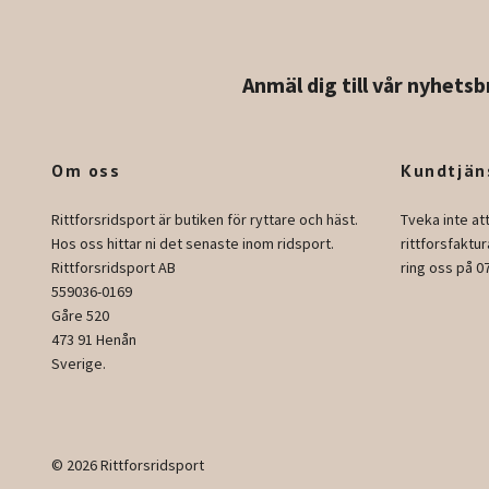
Anmäl dig till vår nyhetsb
Om oss
Kundtjän
Rittforsridsport är butiken för ryttare och häst.
Tveka inte at
Hos oss hittar ni det senaste inom ridsport.
rittforsfakt
Rittforsridsport AB
ring oss på 0
559036-0169
Gåre 520
473 91 Henån
Sverige.
© 2026 Rittforsridsport