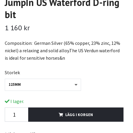
JumpIn US Waterford D-ring
bit
1 160 kr
Composition: German Silver (65% copper, 23% zinc, 12%
nickel) a relaxing and solid alloy.The US Verdun waterford
is ideal for sensitive horses&n
Storlek
125MM
I lager.
LÄGG I KORGEN