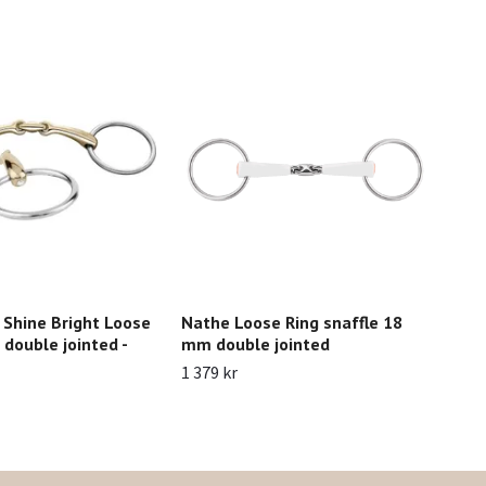
Shine Bright Loose
Nathe Loose Ring snaffle 18
Spr
double jointed -
mm double jointed
279 
1 379 kr