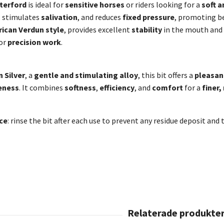
terford
is ideal for
sensitive horses
or riders looking for a
soft a
, stimulates
salivation
, and reduces
fixed pressure
, promoting b
ican Verdun style
, provides excellent
stability
in the mouth and 
or
precision work
.
 Silver
, a
gentle and stimulating alloy
, this bit offers a
pleasan
eness
. It combines
softness
,
efficiency
, and
comfort
for a
finer
ce
: rinse the bit after each use to prevent any residue deposit and