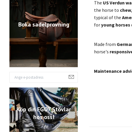
The
US Verdun wa
the horse to
chew
typical of the
Amer
Boka sadelprovning
for
young horses
Made from
German
horse's
responsiv
Maintenance advi
Köp din EGO7 Stövlar
hos oss!