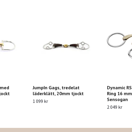
t med
JumpIn Gags, tredelat
Dynamic RS 
jockt
läderklätt, 20mm tjockt
Ring 16 mm 
Sensogan
1 099 kr
2 049 kr