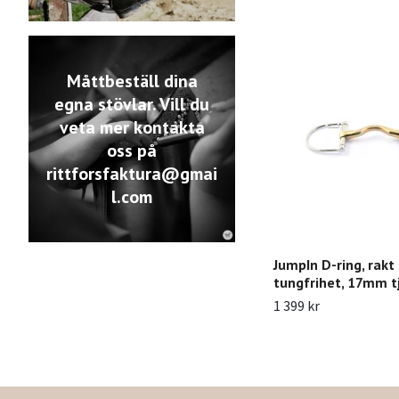
Måttbeställ dina
egna stövlar. Vill du
veta mer kontakta
oss på
rittforsfaktura@gmai
l.com
JumpIn D-ring, rak
tungfrihet, 17mm t
1 399 kr