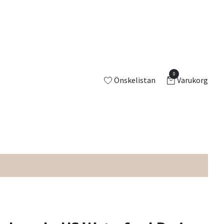
0
Önskelistan
Varukorg