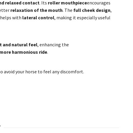
nd relaxed contact
. Its
roller mouthpiece
encourages
etter
relaxation of the mouth
. The
full cheek design
,
helps with
lateral control
, making it especially useful
t and natural feel
, enhancing the
, more harmonious ride
.
 to avoid your horse to feel any discomfort.