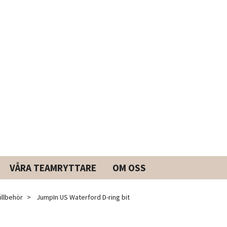
VÅRA TEAMRYTTARE
OM OSS
illbehör
JumpIn US Waterford D-ring bit