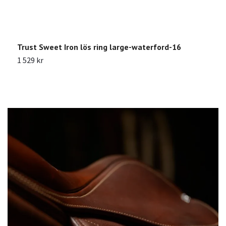
Trust Sweet Iron lös ring large-waterford-16
A
1 529 kr
1