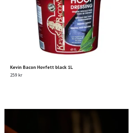
Kevin Bacon Hovfett black 1L
T
259 kr
1