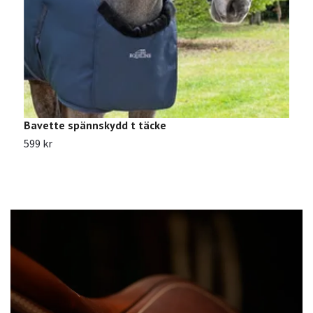
Bavette spännskydd t täcke
R
599 kr
1