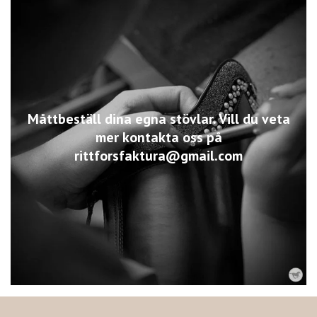
Måttbeställ dina egna stövlar. Vill du veta
mer kontakta oss på
rittforsfaktura@gmail.com