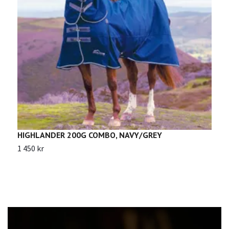
HIGHLANDER 200G COMBO, NAVY/GREY
K
T
1 450 kr
2