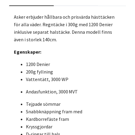
Asker erbjuder hållbara och prisvärda hästtäcken
för alla väder. Regntäcke i 300g med 1200 Denier
inklusive separat halstäcke. Denna modell finns
även i storlek 140cm.
Egenskaper:
1200 Denier
200g fyllning
Vattentätt, 3000 WP
Andasfunktion, 3000 MVT
Tejpade sömmar
Snabbknäppning fram med
Kardborrefäste fram
Kryssgjordar
D-ringar till hals