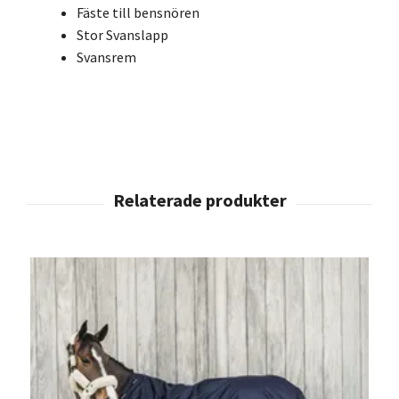
Fäste till bensnören
Stor Svanslapp
Svansrem