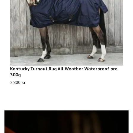
Kentucky Turnout Rug All Weather Waterproof pro
S
300g
9
2 800 kr