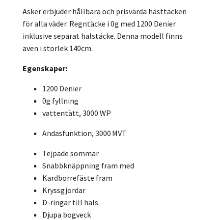
Asker erbjuder hållbara och prisvärda hästtäcken
för alla väder. Regntäcke i 0g med 1200 Denier
inklusive separat halstäcke. Denna modell finns
även i storlek 140cm.
Egenskaper:
1200 Denier
0g fyllning
vattentätt, 3000 WP
Andasfunktion, 3000 MVT
Tejpade sömmar
Snabbknäppning fram med
Kardborrefäste fram
Kryssgjordar
D-ringar till hals
Djupa bogveck