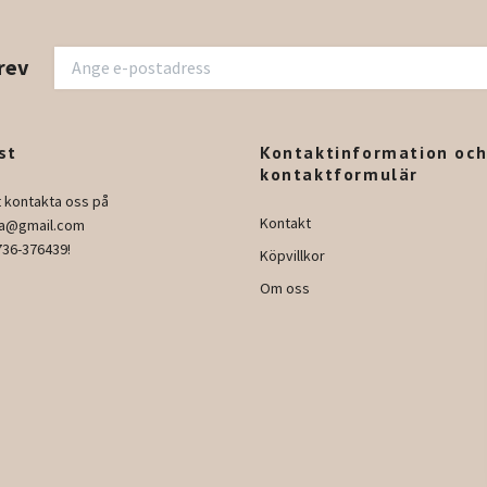
rev
st
Kontaktinformation oc
kontaktformulär
t kontakta oss på
Kontakt
ura@gmail.com
736-376439!
Köpvillkor
Om oss