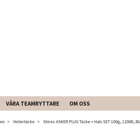
VÅRA TEAMRYTTARE
OM OSS
ken
Vintertäcke
Shires ASKER PLUS Täcke + Hals SET 100g, 1200D, Bl