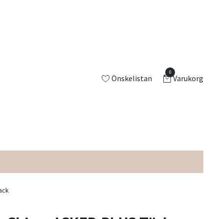
0
Önskelistan
Varukorg
ack