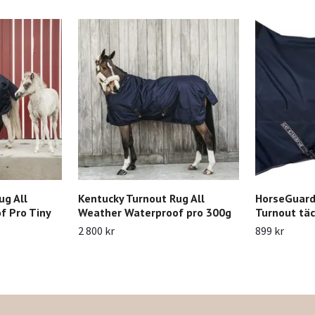
ug All
Kentucky Turnout Rug All
HorseGuard
f Pro Tiny
Weather Waterproof pro 300g
Turnout tä
2 800 kr
899 kr