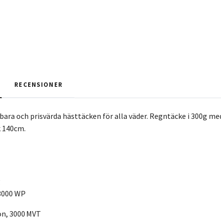
RECENSIONER
lbara och prisvärda hästtäcken för alla väder. Regntäcke i 300g m
k 140cm.
g
 3000 WP
on, 3000 MVT