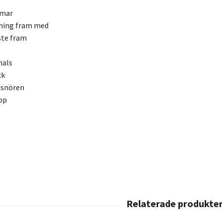
mmar
ning fram med
ste fram
hals
ck
ensnören
pp