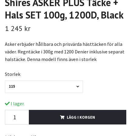
Shires ASKER PLUS Täcke +
Hals SET 100g, 1200D, Black
1 245 kr
Asker erbjuder hållbara och prisvärda hästtäcken för alla
väder. Regntäcke i 300g med 1200 Denier inklusive separat
halstäcke. Denna modell finns även i storlek
Storlek
115
I lager.
LÄGG I KORGEN