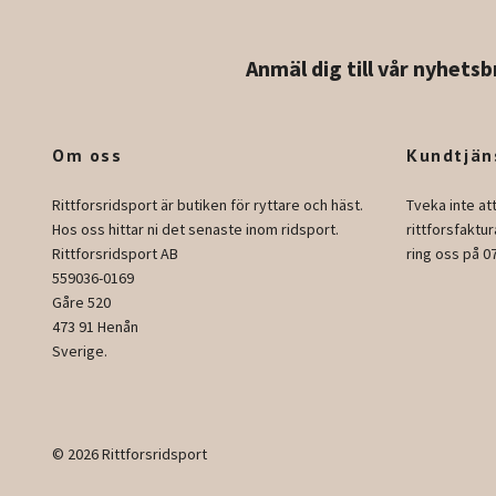
Anmäl dig till vår nyhetsb
Om oss
Kundtjän
Rittforsridsport är butiken för ryttare och häst.
Tveka inte at
Hos oss hittar ni det senaste inom ridsport.
rittforsfakt
Rittforsridsport AB
ring oss på 0
559036-0169
Gåre 520
473 91 Henån
Sverige.
© 2026 Rittforsridsport