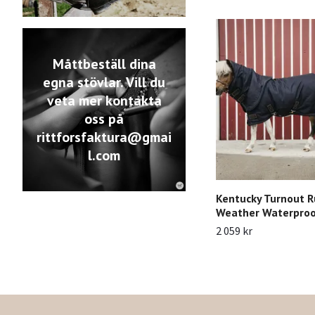
Måttbeställ dina
egna stövlar. Vill du
veta mer kontakta
oss på
rittforsfaktura@gmai
l.com
Kentucky Turnout R
Weather Waterproo
2 059 kr