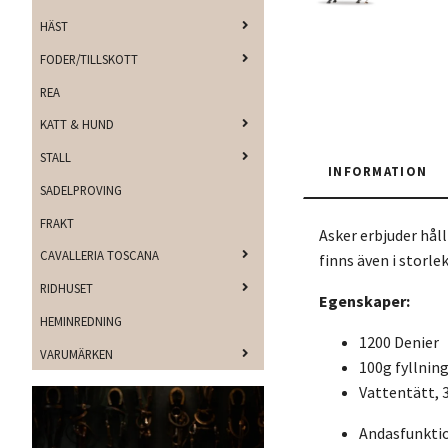
HÄST
FODER/TILLSKOTT
REA
KATT & HUND
STALL
INFORMATION
SADELPROVING
FRAKT
Asker erbjuder hål
CAVALLERIA TOSCANA
finns även i storle
RIDHUSET
Egenskaper:
HEMINREDNING
1200 Denier
VARUMÄRKEN
100g fyllnin
Vattentätt,
Andasfunkti