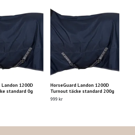
 Landon 1200D
HorseGuard Landon 1200D
Hor
cke standard 0g
Turnout täcke standard 200g
600
400
999 kr
1 19