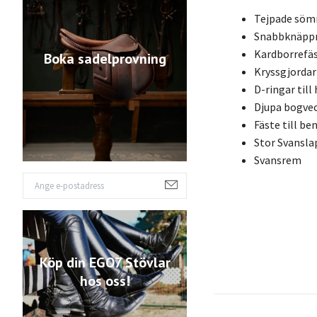
Tejpade sö
Snabbknäpp
Kardborrefä
Boka sadelprovning
Kryssgjordar
D-ringar till 
Djupa bogve
Fäste till b
Stor Svansla
Svansrem
Köp din EGO7 Stövlar
hos oss!