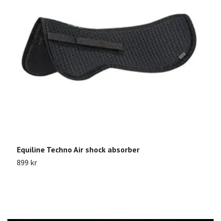
Equiline Techno Air shock absorber
P
899 kr
5