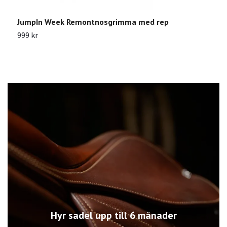
JumpIn Week Remontnosgrimma med rep
J
999 kr
5
Hyr sadel upp till 6 månader