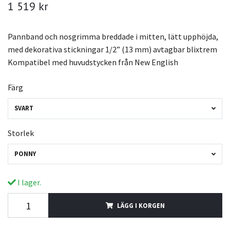
1 519 kr
Pannband och nosgrimma breddade i mitten, lätt upphöjda,
med dekorativa stickningar 1/2” (13 mm) avtagbar blixtrem
Kompatibel med huvudstycken från New English
Färg
SVART
Storlek
PONNY
I lager.
LÄGG I KORGEN