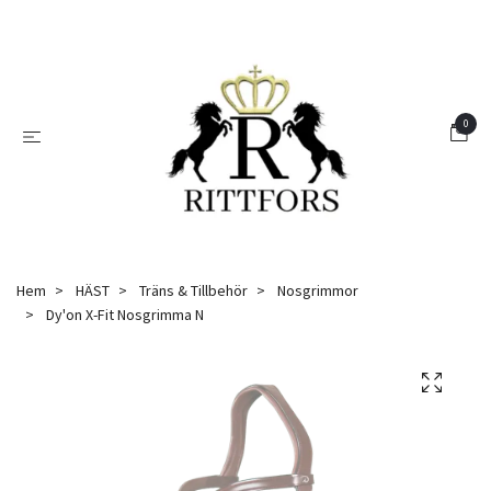
0
Hem
HÄST
Träns & Tillbehör
Nosgrimmor
Dy'on X-Fit Nosgrimma N