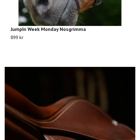
JumpIn Week Monday Nosgrimma
D
899 kr
1