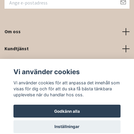
Om oss
Kundtjänst
Kontaktinformation och kontaktformulär
Vi använder cookies
Sociala medier
Vi använder cookies för att anpassa det innehåll som
visas för dig och för att du ska få bästa tänkbara
upplevelse när du handlar hos oss.
Godkänn alla
© 2026 Rittforsridsport
Inställningar