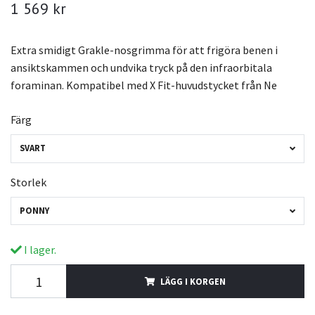
1 569 kr
Extra smidigt Grakle-nosgrimma för att frigöra benen i
ansiktskammen och undvika tryck på den infraorbitala
foraminan. Kompatibel med X Fit-huvudstycket från Ne
Färg
SVART
Storlek
PONNY
I lager.
LÄGG I KORGEN