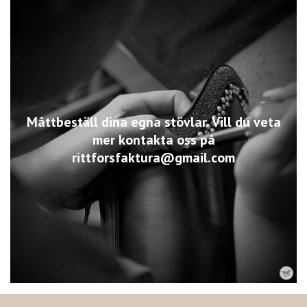
Måttbeställ dina egna stövlar. Vill du veta
mer kontakta oss på
rittforsfaktura@gmail.com