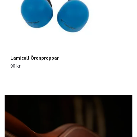
K
5
Lamicell Öronproppar
90 kr