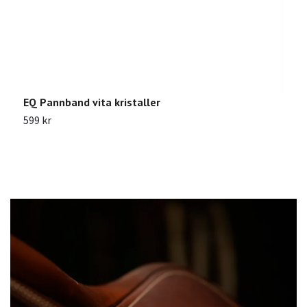
EQ Pannband vita kristaller
K
F
599 kr
2