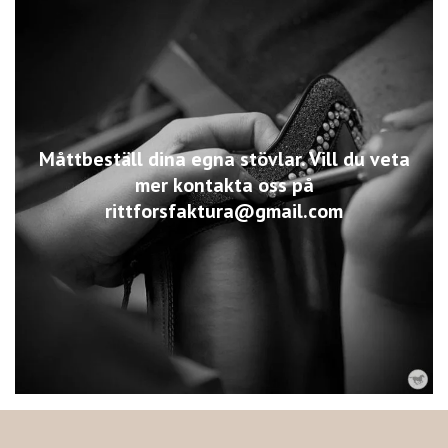
Måttbeställ dina egna stövlar. Vill du veta
mer kontakta oss på
rittforsfaktura@gmail.com