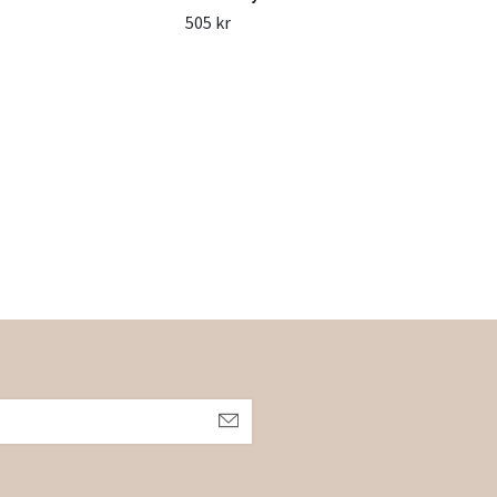
229 
505 kr