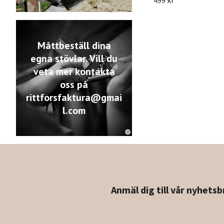
499 kr
Måttbeställ dina
egna stövlar. Vill du
veta mer kontakta
oss på
rittforsfaktura@gmai
l.com
Anmäl dig till vår nyhetsb