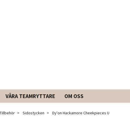
VÅRA TEAMRYTTARE
OM OSS
Tillbehör
Sidostycken
Dy'on Hackamore Cheekpieces U