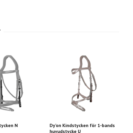
tycken N
Dy'on Kindstycken för 1-bands
Tru
huvudstycke U