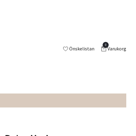
0
Önskelistan
Varukorg