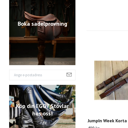
Boka sadelprovning
Köp din EGO7 Stövlar
hos oss!
JumpIn Week Korta