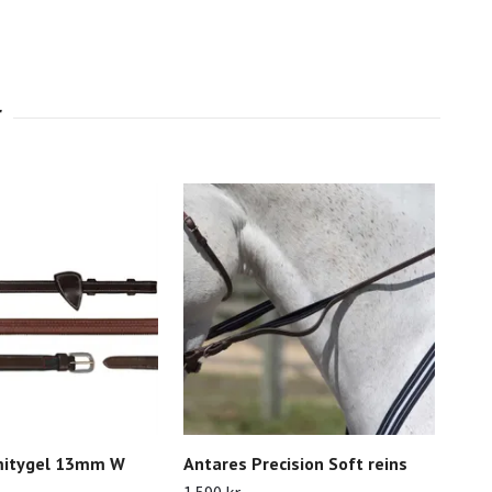
itygel 13mm W
Antares Precision Soft reins
EQ 
mäs