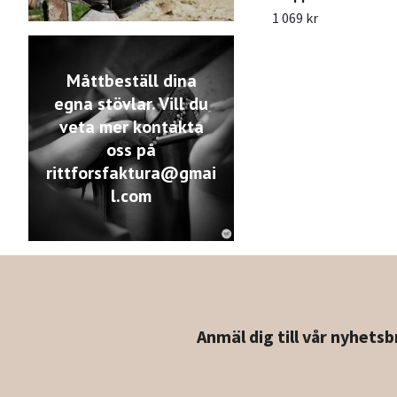
1 069 kr
Måttbeställ dina
egna stövlar. Vill du
veta mer kontakta
oss på
rittforsfaktura@gmai
l.com
Anmäl dig till vår nyhetsb