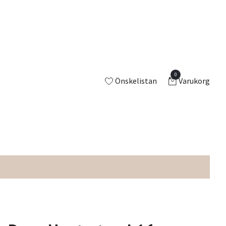
0
Önskelistan
Varukorg