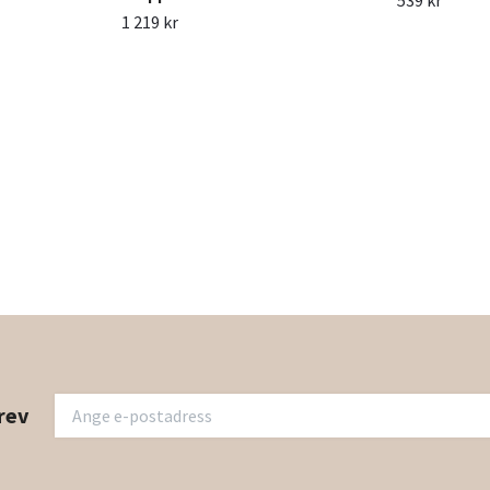
539 kr
1 219 kr
rev