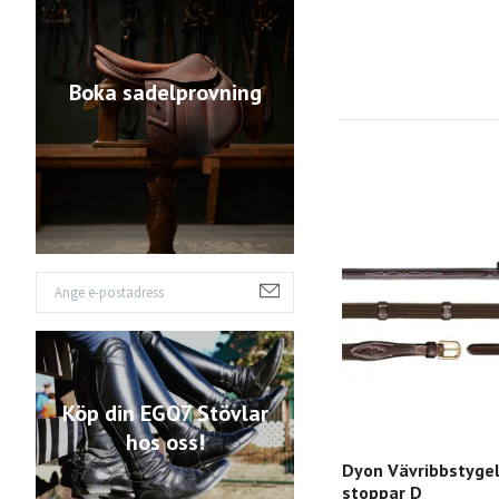
Boka sadelprovning
Köp din EGO7 Stövlar
hos oss!
Dyon Vävribbstyg
stoppar D