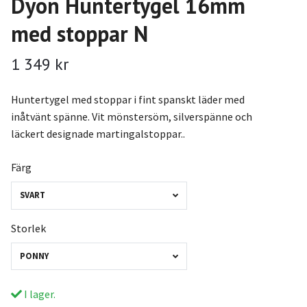
Dyon Huntertygel 16mm
med stoppar N
1 349 kr
Huntertygel med stoppar i fint spanskt läder med
inåtvänt spänne. Vit mönstersöm, silverspänne och
läckert designade martingalstoppar..
Färg
SVART
Storlek
PONNY
I lager.