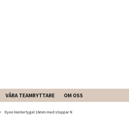
VÅRA TEAMRYTTARE
OM OSS
Dyon Huntertygel 16mm med stoppar N