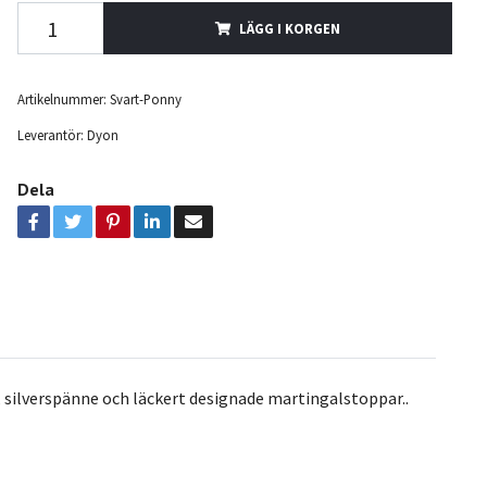
LÄGG I KORGEN
Artikelnummer:
Svart-Ponny
Leverantör:
Dyon
Dela
 silverspänne och läckert designade martingalstoppar..