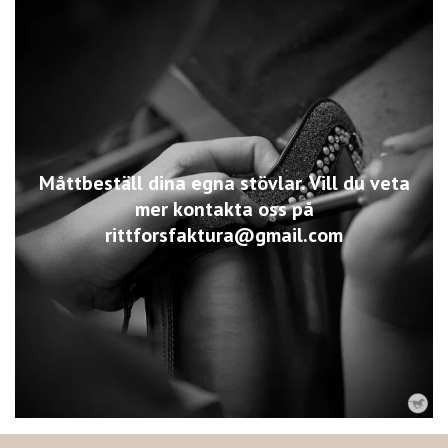
Måttbeställ dina egna stövlar. Vill du veta
mer kontakta oss på
rittforsfaktura@gmail.com