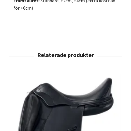
Framskuret:
Standard, +2cm, +4cm (extra kostnad
för +6cm)