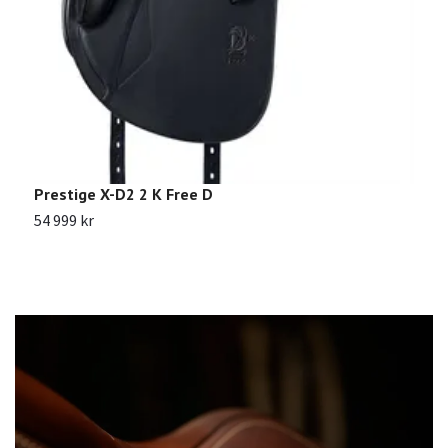
Prestige X-D2 2 K Free D
P
54 999 kr
4