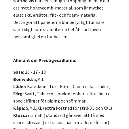
som delvis har den vanliga stoppningen, men där
ett nytt honeycomb-material, som är mycket
elastiskt, ersätter filt- och foam-material.
Detta gör att panelerna blir betydligt tunnare
samtidigt som stabiliteten behålls och även
bekvämligheten för hästen.
Allmänt om Prestigesadlarna:
Säte:
16 - 17 - 18
Bomvidd:
S,M,L
Läder:
Kalvskinn - Lux - Elite - Cuoio ( slätt läder )
Färg:
Svart, Tabacco, London (enbart elite läder)
specialfärger för piping och sömmar.
Kåpa:
S,M,L,XL (extra kostnad för strlk XS och XXL)
Klossar:
small ( standard) går även att få med
större klossar, ( extra kostnad för velcro klossar)