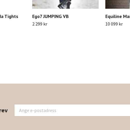
da Tights
Ego7 JUMPING VB
Equiline Ma
2 299 kr
10 099 kr
rev