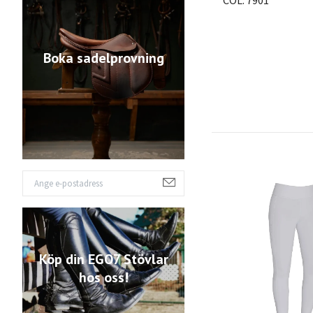
COL: 7901
Boka sadelprovning
Köp din EGO7 Stövlar
hos oss!