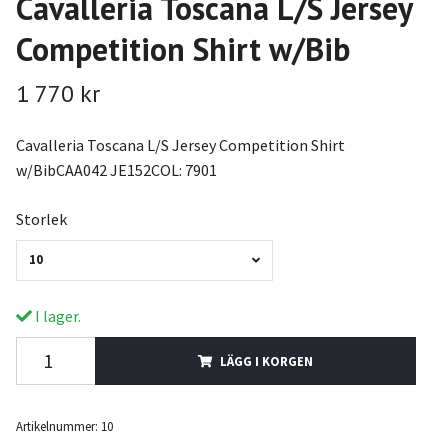
Cavalleria Toscana L/S Jersey
Competition Shirt w/Bib
1 770 kr
Cavalleria Toscana L/S Jersey Competition Shirt
w/BibCAA042 JE152COL: 7901
Storlek
10
I lager.
LÄGG I KORGEN
Artikelnummer:
10