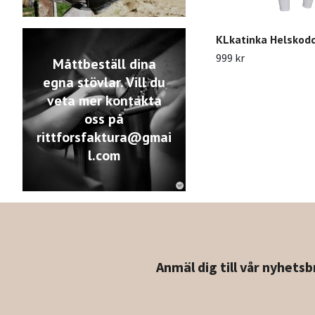
KLkatinka Helskod
999 kr
Måttbeställ dina
egna stövlar. Vill du
veta mer kontakta
oss på
rittforsfaktura@gmai
l.com
Anmäl dig till vår nyhetsb