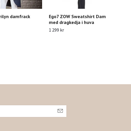
rilyn damfrack
Ego7 ZOW Sweatshirt Dam
Ver
med dragkedja i huva
8 49
1 299 kr