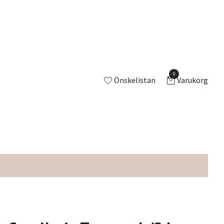
0
Önskelistan
Varukorg