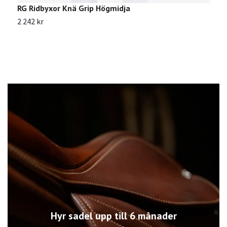
RG Ridbyxor Knä Grip Högmidja
K
2 242 kr
4
Hyr sadel upp till 6 månader