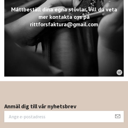
Måttbeställ dina egna stövlar. Vill du veta
mer kontakta oss på
rittforsfaktura@gmail.com
Anmäl dig till vår nyhetsbrev