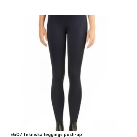
EGO7 Tekniska leggings push-up
E