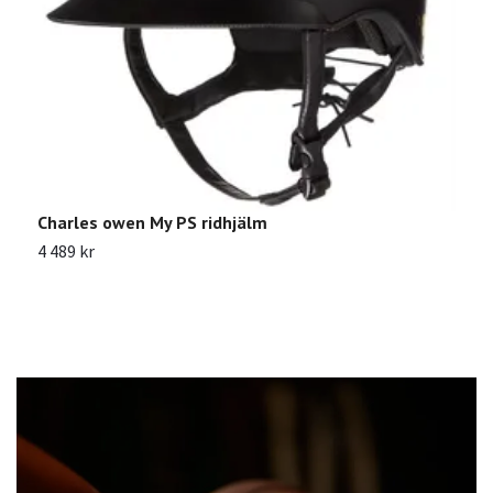
Charles owen My PS ridhjälm
A
4 489 kr
1