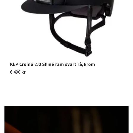
KEP Cromo 2.0 Shine ram svart rå, krom
C
m
6 490 kr
9