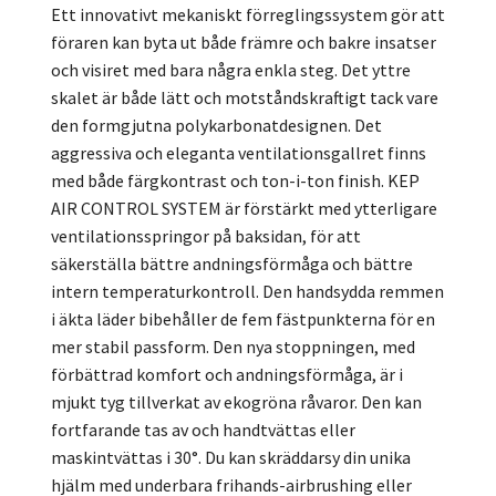
Ett innovativt mekaniskt förreglingssystem gör att
föraren kan byta ut både främre och bakre insatser
och visiret med bara några enkla steg. Det yttre
skalet är både lätt och motståndskraftigt tack vare
den formgjutna polykarbonatdesignen. Det
aggressiva och eleganta ventilationsgallret finns
med både färgkontrast och ton-i-ton finish. KEP
AIR CONTROL SYSTEM är förstärkt med ytterligare
ventilationsspringor på baksidan, för att
säkerställa bättre andningsförmåga och bättre
intern temperaturkontroll. Den handsydda remmen
i äkta läder bibehåller de fem fästpunkterna för en
mer stabil passform. Den nya stoppningen, med
förbättrad komfort och andningsförmåga, är i
mjukt tyg tillverkat av ekogröna råvaror. Den kan
fortfarande tas av och handtvättas eller
maskintvättas i 30°. Du kan skräddarsy din unika
hjälm med underbara frihands-airbrushing eller