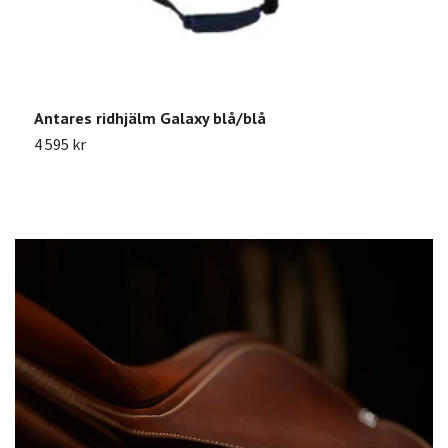
Antares ridhjälm Galaxy blå/blå
K
4 595 kr
3