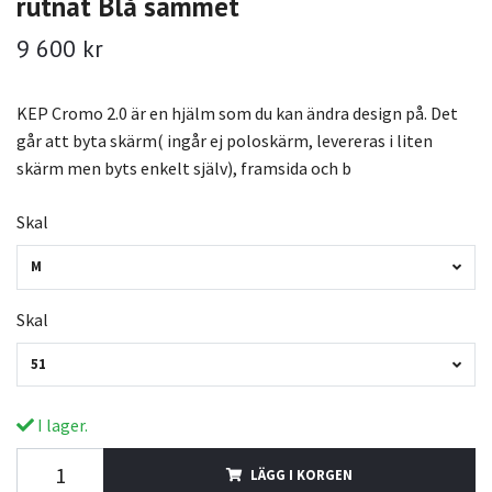
rutnät Blå sammet
9 600 kr
KEP Cromo 2.0 är en hjälm som du kan ändra design på. Det
går att byta skärm( ingår ej poloskärm, levereras i liten
skärm men byts enkelt själv), framsida och b
Skal
M
Skal
51
I lager.
LÄGG I KORGEN