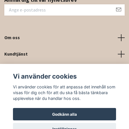
Om oss
Kundtjänst
Kontaktinformation och kontaktformulär
Vi använder cookies
Sociala medier
Vi använder cookies för att anpassa det innehåll som
visas för dig och för att du ska få bästa tänkbara
upplevelse när du handlar hos oss.
Godkänn alla
© 2026 Rittforsridsport