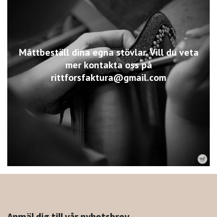
Måttbeställ dina egna stövlar. Vill du veta
mer kontakta oss på
rittforsfaktura@gmail.com
Anmäl dig till vår nyhetsbrev