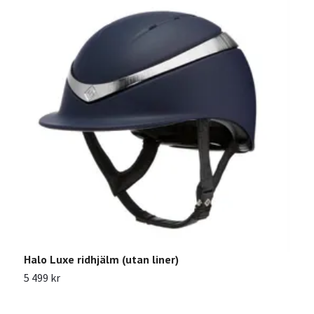
Halo Luxe ridhjälm (utan liner)
K
5 499 kr
2