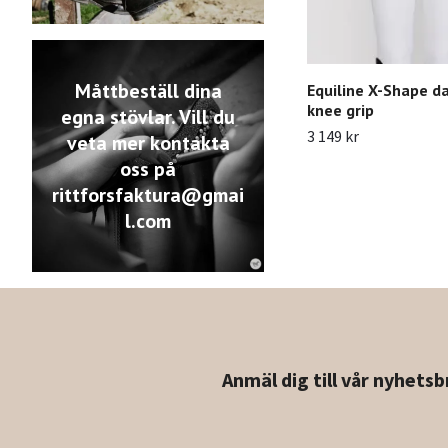
Måttbeställ dina
Equiline X-Shape d
knee grip
egna stövlar. Vill du
3 149 kr
veta mer kontakta
oss på
rittforsfaktura@gmai
l.com
Anmäl dig till vår nyhetsb