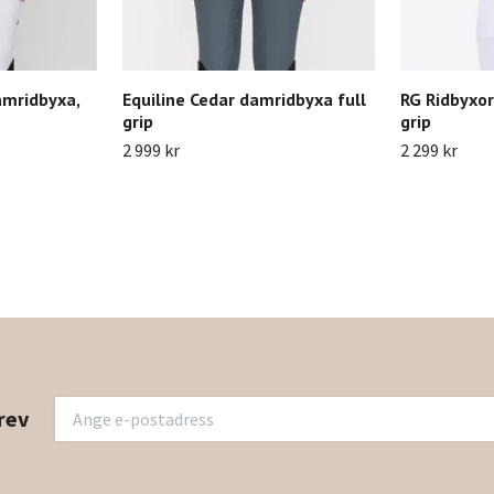
amridbyxa,
Equiline Cedar damridbyxa full
RG Ridbyxor
grip
grip
2 999 kr
2 299 kr
rev