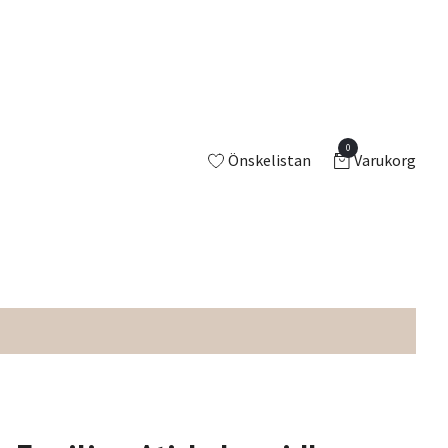
0
Önskelistan
Varukorg