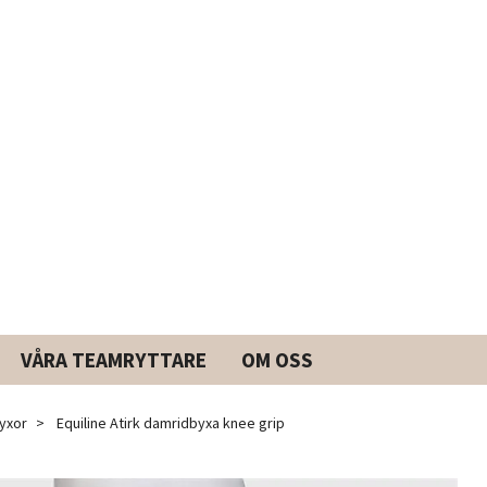
VÅRA TEAMRYTTARE
OM OSS
yxor
Equiline Atirk damridbyxa knee grip