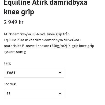
Equiline Atirk damridbyxa
knee grip
2 949 kr
Atirk damridbyxa i B-Move, knee grip från
Equiline.Klassiskt stilren damridbyxa tillverkad i
materialet B-move 4 season (340g/m2). X-grip knee grip
system som g
Färg
SVART
Storlek
38