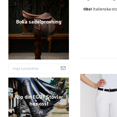
Obs!
Italienska sto
Boka sadelprovning
Köp din EGO7 Stövlar
hos oss!