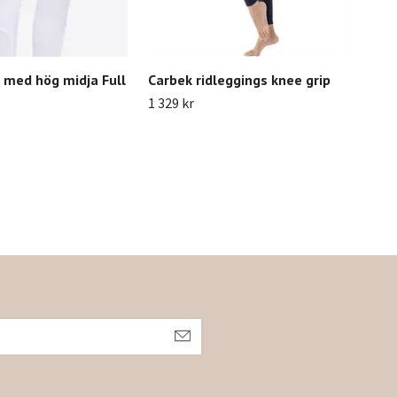
 med hög midja Full
Carbek ridleggings knee grip
Cav
Sys
1 329 kr
3 18