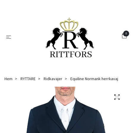
0
Hem
RYTTARE
Ridkavajer
Equiline Normank herrkavaj