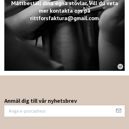
Måttbeställ dina egna stövlar. Vill du veta
mer kontakta oss på
rittforsfaktura@gmail.com
Anmäl dig till vår nyhetsbrev