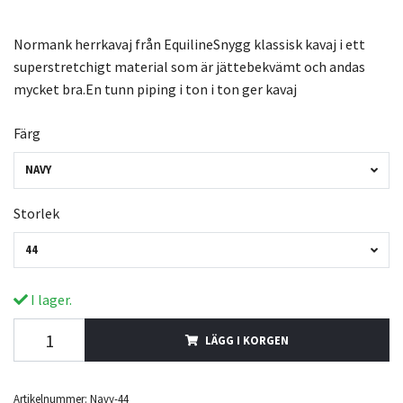
Normank herrkavaj från EquilineSnygg klassisk kavaj i ett
superstretchigt material som är jättebekvämt och andas
mycket bra.En tunn piping i ton i ton ger kavaj
Färg
NAVY
Storlek
44
I lager.
LÄGG I KORGEN
Artikelnummer:
Navy-44