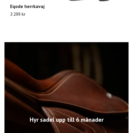
Eqode herrkavaj
E
3 299 kr
1
Hyr sadel upp till 6 månader