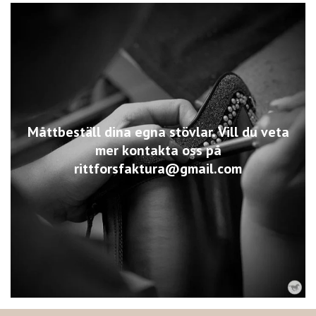
Måttbeställ dina egna stövlar. Vill du veta
mer kontakta oss på
rittforsfaktura@gmail.com