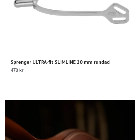
Sprenger ULTRA-fit SLIMLINE 20 mm rundad
S
470 kr
2