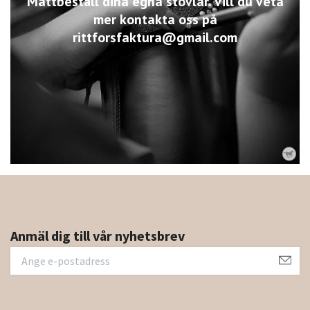
Måttbeställ dina egna stövlar. Vill du veta
mer kontakta oss på
rittforsfaktura@gmail.com
Anmäl dig till vår nyhetsbrev