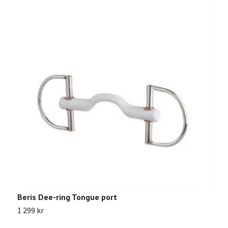
Beris Dee-ring Tongue port
B
1 299 kr
9