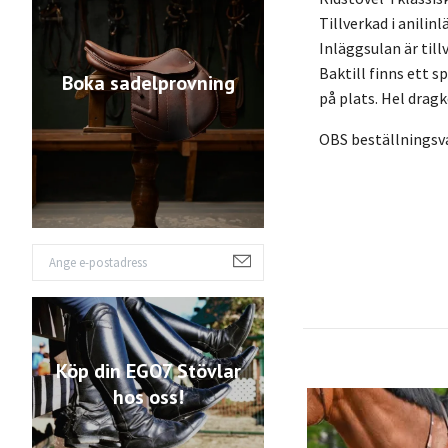
Tillverkad i anilin
Inläggsulan är til
Baktill finns ett s
Boka sadelprovning
på plats. Hel dragk
OBS beställningsv
Köp din EGO7 Stövlar
hos oss!