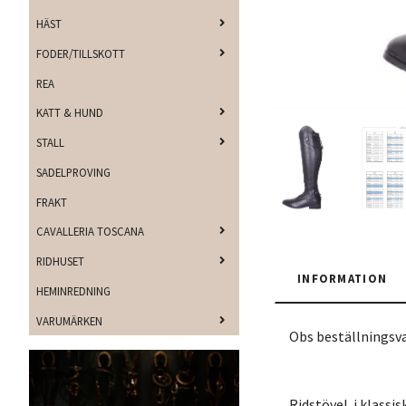
HÄST
FODER/TILLSKOTT
REA
KATT & HUND
STALL
SADELPROVING
FRAKT
CAVALLERIA TOSCANA
RIDHUSET
INFORMATION
HEMINREDNING
VARUMÄRKEN
Obs beställningsv
Ridstövel i klassis