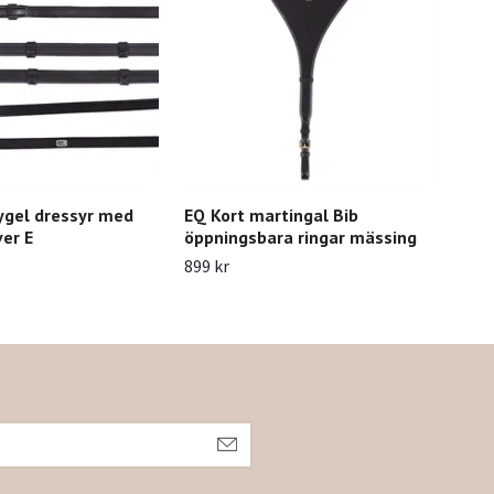
ygel dressyr med
EQ Kort martingal Bib
EQ F
ver E
öppningsbara ringar mässing
299 
899 kr