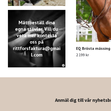
Måttbeställ dina
egna stövlar. Vill du
veta mer kontakta
oss på
rittforsfaktura@gmai
EQ Brösta mässing
l.com
2 199 kr
Anmäl dig till vår nyhetsb