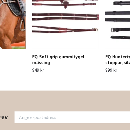
EQ Soft grip gummitygel
EQ Huntert
mässing
stoppar, sil
949 kr
999 kr
rev