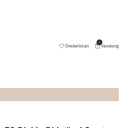
0
Önskelistan
Varukorg