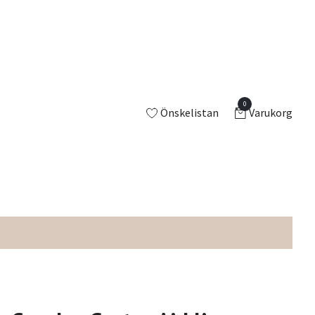
0
Önskelistan
Varukorg