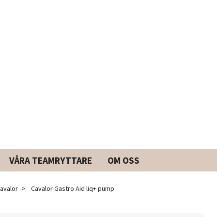
VÅRA TEAMRYTTARE
OM OSS
avalor
Cavalor Gastro Aid liq+ pump