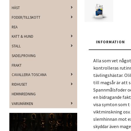
HÄST
FODER/TILLSKOTT
REA
KATT & HUND
INFORMATION
STALL
SADELPROVING
Alla som vet något
FRAKT
kontrolleras rutin
tävlingshästar. Ol
CAVALLERIA TOSCANA
till magsår är att
RIDHUSET
Spannmålsfoder och
HEMINREDNING
en bidragande fakt
VARUMÄRKEN
visa symton som t e
viktminskning osv.
slemhinnan mot exp
skyddar även magen