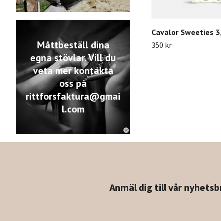
Cavalor Sweeties 3
Måttbeställ dina
350 kr
egna stövlar. Vill du
veta mer kontakta
oss på
rittforsfaktura@gmai
l.com
Anmäl dig till vår nyhetsb