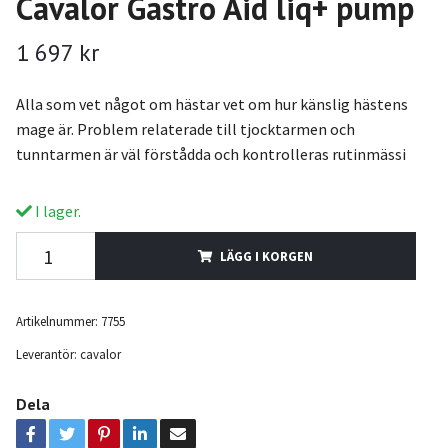
Cavalor Gastro Aid liq+ pump
1 697 kr
Alla som vet något om hästar vet om hur känslig hästens
mage är. Problem relaterade till tjocktarmen och
tunntarmen är väl förstådda och kontrolleras rutinmässi
I lager.
LÄGG I KORGEN
Artikelnummer:
7755
Leverantör:
cavalor
Dela