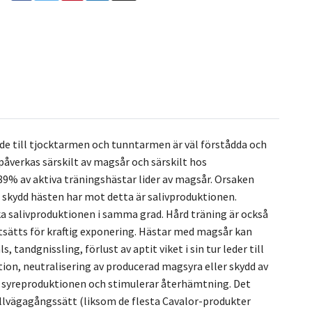
de till tjocktarmen och tunntarmen är väl förstådda och
åverkas särskilt av magsår och särskilt hos
 89% av aktiva träningshästar lider av magsår. Orsaken
 skydd hästen har mot detta är salivproduktionen.
a salivproduktionen i samma grad. Hård träning är också
utsätts för kraftig exponering. Hästar med magsår kan
tandgnissling, förlust av aptit viket i sin tur leder till
on, neutralisering av producerad magsyra eller skydd av
r syreproduktionen och stimulerar återhämtning. Det
illvägagångssätt (liksom de flesta Cavalor-produkter