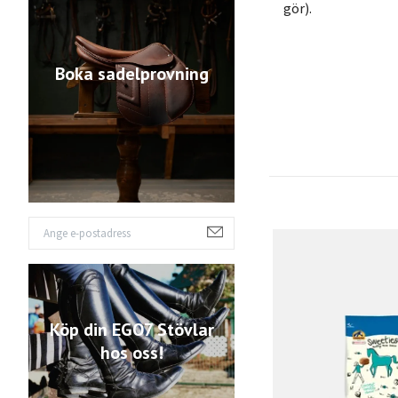
gör).
Boka sadelprovning
Köp din EGO7 Stövlar
hos oss!