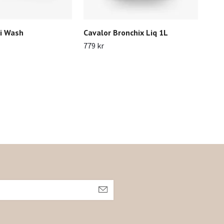
ui Wash
Cavalor Bronchix Liq 1L
Eme
779 kr
410 