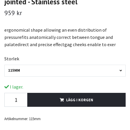
jointed - Stainless steel
959 kr
ergonomical shape allowing an even distribution of
pressurefits anatomically correct between tongue and
palatedirect and precise effectgag cheeks enable to exer
Storlek
115MM
I lager.
LÄGG I KORGEN
Artikelnummer:
115mm