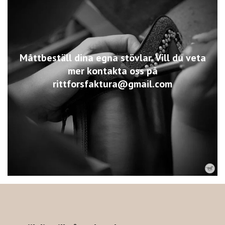
Måttbeställ dina egna stövlar. Vill du veta
mer kontakta oss på
rittforsfaktura@gmail.com