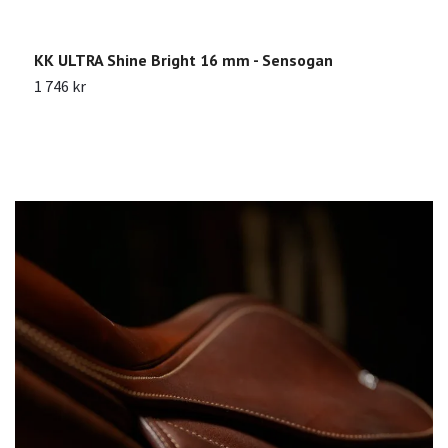
KK ULTRA Shine Bright 16 mm - Sensogan
S
1 746 kr
7