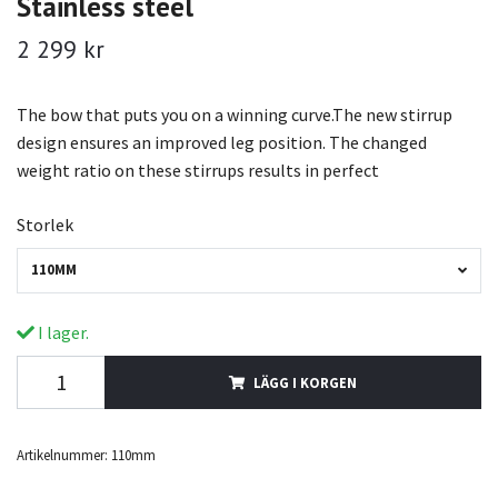
Stainless steel
2 299 kr
The bow that puts you on a winning curve.The new stirrup
design ensures an improved leg position. The changed
weight ratio on these stirrups results in perfect
Storlek
110MM
I lager.
LÄGG I KORGEN
Artikelnummer:
110mm