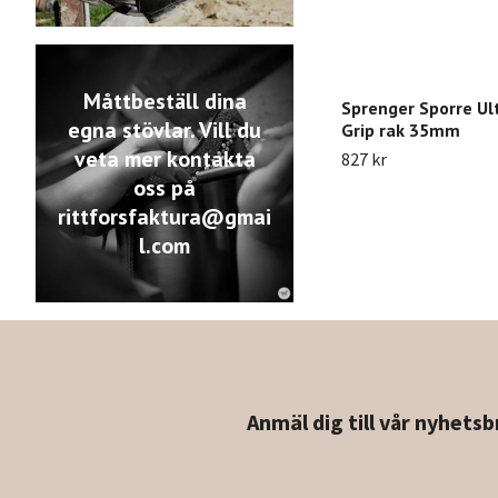
Måttbeställ dina
Sprenger Sporre Ult
egna stövlar. Vill du
Grip rak 35mm
veta mer kontakta
827 kr
oss på
rittforsfaktura@gmai
l.com
Anmäl dig till vår nyhetsb