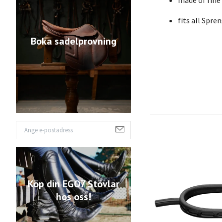
made of fine
fits all Spre
Boka sadelprovning
Köp din EGO7 Stövlar
hos oss!