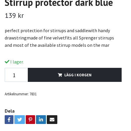
Stirrup protector dark blue
139 kr
perfect protection for stirrups and saddlewith handy
drawstringmade of fine velvetfits all Sprenger stirrups
and most of the available stirrup models on the mar
I lager.
LÄGG I KORGEN
Artikelnummer:
7831
Dela