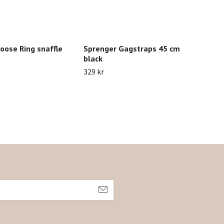
ose Ring snaffle
Sprenger Gagstraps 45 cm
Lea
black
Stir
329 kr
49 k