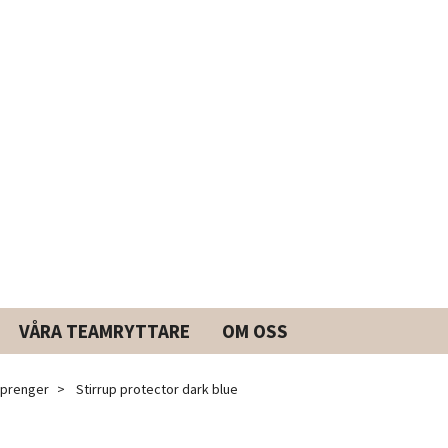
VÅRA TEAMRYTTARE
OM OSS
prenger
Stirrup protector dark blue