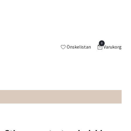
0
Önskelistan
Varukorg