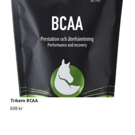
Trikem BCAA
T
608 kr
5