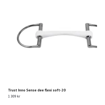
Trust Inno Sense dee flexi soft-20
T
1 309 kr
2